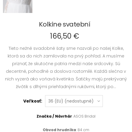
Kolkine svatební
166,50 €
Tieto nežné svadobné šaty sme nazvali po našej Kolke,
ktorá sa do nich zamilovala na prvý pohľad. A musíme
priznať, že skutočne patria medzi naše srdcovky. Sú
decentné, pohodlné a doslova roztomilé. Každá slečna v
nich vyzerá ako voňavá kvetinka. Šatičky majú prekrývaný
živôtik s dlhými priehľadnými rukávmi, ktorý po...
Veľkosť:
Značka / Návrhár
: ASOS Bridal
Obvod hrudníka
: 84 cm