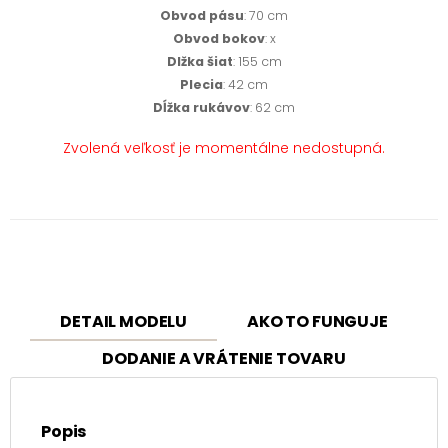
Obvod pásu
: 70 cm
Obvod bokov
: x
Dlžka šiat
: 155 cm
Plecia
: 42 cm
Dĺžka rukávov
: 62 cm
Zvolená veľkosť je momentálne nedostupná.
DETAIL MODELU
AKO TO FUNGUJE
DODANIE A VRÁTENIE TOVARU
Popis