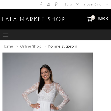
Euro
slovenčina
0
0,00
€
Mobile menu
Home
Online Shop
Kolkine svatební