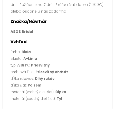
dní | Požičanie na 7 dní | Skúška šiat doma (10,00€)
alebo osobne u nás zadarmo
Značka/Návrhár
ASOS Bridal
Vzhľad
farba:
Biela
silueta:
A-Línia
typ výstrihu:
Priesvitný
chrbtová línia:
Priesvitný chrbát
dĺžka rukávov:
Dlhý rukáv
dĺžka šiat:
Po zem
materiál (vrchný diel šiat):
Čipka
materiál (spodný diel šiat):
Tyl