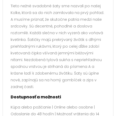
Tieto nežné svadobné šaty sme nazvali po našej
Kolke, ktorá sa do nich zamilovala na prvý pohľad.
A musíme priznať, že skutočne patria medzi naše
srdcovky. Sú decentné, pohodlné a doslova
roztomilé. Každá slečna v nich vyzerá ako voňavá
kvetinka. Šatičky majú prekrývaný živôtik s dlhými
priehľadnými rukávmi, ktorý po celej dĺžke zdobí
kvetovaná čipka všívaná jemnými béžovými
niťami. Nezdobená tylová sukňa s nepriehľadnou
spodnou vrstvou je strihaná do písmena A a
krásne ladí k zdobenému živôtiku. Šaty sú úplne
nové, zapínajú sa na horný gombíček a zips v
zadnej časti.
Dostupnosť a možnosti
Kúpa alebo požičanie | Online alebo osobne |
Odoslanie do 48 hodín | Možnosť vrátenia do 14