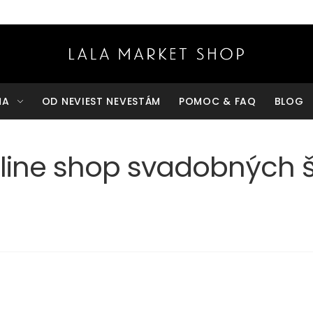
ŇA
OD NEVIEST NEVESTÁM
POMOC & FAQ
BLOG
line shop svadobných š