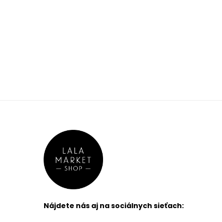
Rose
Cappuccino
Champagne
Iná
Púdrová
Off White
Pink Blush
Mocha
FILTROVAŤ
PRODUKTY
značka/návrhár
Nájdete nás aj na sociálnych sieťach: