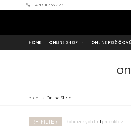
+421 911 555 323
ZRUŠIŤ
FILTRE:
FILTRE
HOME
ONLINE SHOP
ONLINE POŽIČOV
veľkosť
32
48
on
(EU)
(EU)
34
50
(EU)
(EU)
36
52
Home
Online Shop
(EU)
(EU)
38
54
(EU)
(EU)
FILTER
Zobrazených
1 z 1
produktov
40
56