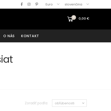
Euro
slovenčina
0
0,00
€
O NÁS
KONTAKT
iat
Zoradiť podľa: