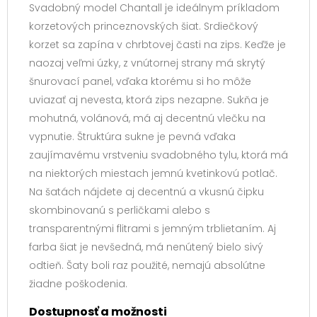
Svadobný model Chantall je ideálnym príkladom
korzetových princeznovských šiat. Srdiečkový
korzet sa zapína v chrbtovej časti na zips. Keďže je
naozaj veľmi úzky, z vnútornej strany má skrytý
šnurovací panel, vďaka ktorému si ho môže
uviazať aj nevesta, ktorá zips nezapne. Sukňa je
mohutná, volánová, má aj decentnú vlečku na
vypnutie. Štruktúra sukne je pevná vďaka
zaujímavému vrstveniu svadobného tylu, ktorá má
na niektorých miestach jemnú kvetinkovú potlač.
Na šatách nájdete aj decentnú a vkusnú čipku
skombinovanú s perličkami alebo s
transparentnými flitrami s jemným trblietaním. Aj
farba šiat je nevšedná, má nenútený bielo sivý
odtieň. Šaty boli raz použité, nemajú absolútne
žiadne poškodenia.
Dostupnosť a možnosti