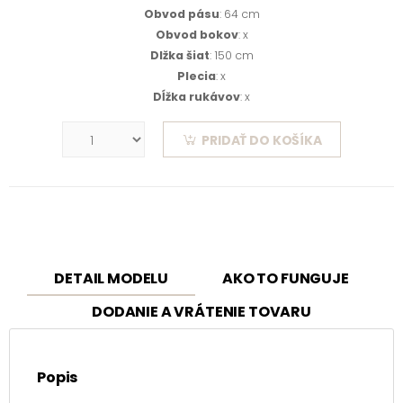
Obvod pásu
: 64 cm
Obvod bokov
: x
Dlžka šiat
: 150 cm
Plecia
: x
Dĺžka rukávov
: x
PRIDAŤ DO KOŠÍKA
DETAIL MODELU
AKO TO FUNGUJE
DODANIE A VRÁTENIE TOVARU
Popis