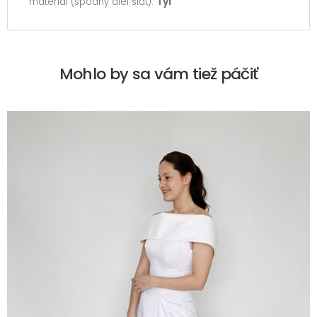
materiál (spodný diel šiat):
Tyl
Mohlo by sa vám tiež páčiť