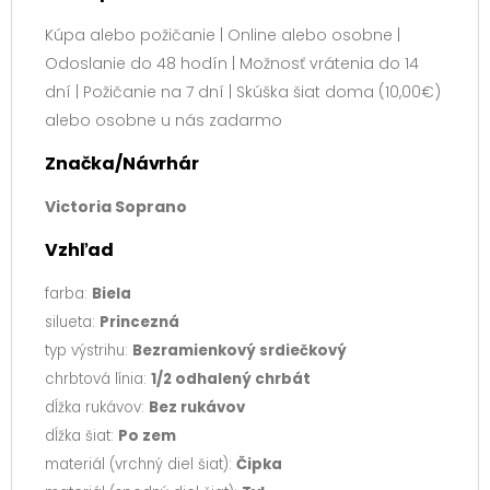
Kúpa alebo požičanie | Online alebo osobne |
Odoslanie do 48 hodín | Možnosť vrátenia do 14
dní | Požičanie na 7 dní | Skúška šiat doma (10,00€)
alebo osobne u nás zadarmo
Značka/Návrhár
Victoria Soprano
Vzhľad
farba:
Biela
silueta:
Princezná
typ výstrihu:
Bezramienkový srdiečkový
chrbtová línia:
1/2 odhalený chrbát
dĺžka rukávov:
Bez rukávov
dĺžka šiat:
Po zem
materiál (vrchný diel šiat):
Čipka