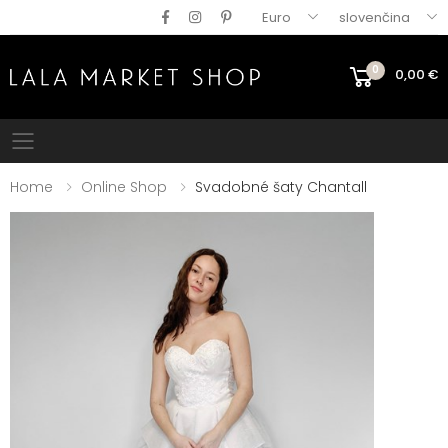
Euro
slovenčina
0
0,00
€
Mobile menu
Home
Online Shop
Svadobné šaty Chantall