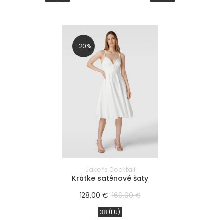
Rose
Cappuccino
Champagne
-20%
Iná
Púdrová
Off White
Pink Blush
Mocha
FILTROVAŤ
PRODUKTY
značka/návrhár
Jake*s Cocktail
Krátke saténové šaty
128,00 €
160,00 €
38 (EU)