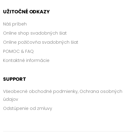
UŽITOČNÉ ODKAZY
chrbtová
línia
Náš príbeh
Online shop svadobných šiat
dĺžka
Online požičovňa svadobných šiat
rukávu
POMOC & FAQ
Kontaktné informácie
dĺžka
šiat
SUPPORT
materiál
(vrchný
Všeobecné obchodné podmienky, Ochrana osobných
diel
údajov
šiat)
Odstúpenie od zmluvy
materiál
(spodný
diel