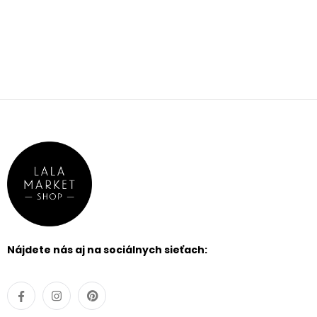
FILTROVAŤ
PRODUKTY
cena
0 €
-
5000 €
FILTROVAŤ
PRODUKTY
Nájdete nás aj na sociálnych sieťach:
silueta
typ
výstrihu