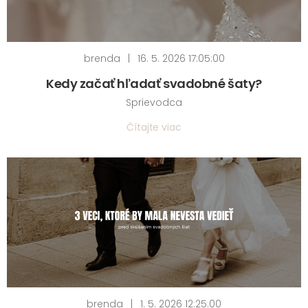
brenda
|
16. 5. 2026 17:05:00
Kedy začať hľadať svadobné šaty?
Sprievodca
Čítajte viac
brenda
|
1. 5. 2026 12:25:00