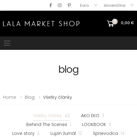
Euro
slovenčina
0
0,00
€
Mobile menu
blog
Home
Blog
Všetky články
Všetky články
42
AKO EKO
3
Behind The Scenes
1
LOOKBOOK
3
Love story
3
Lujzin žurnál
12
Sprievodca
14