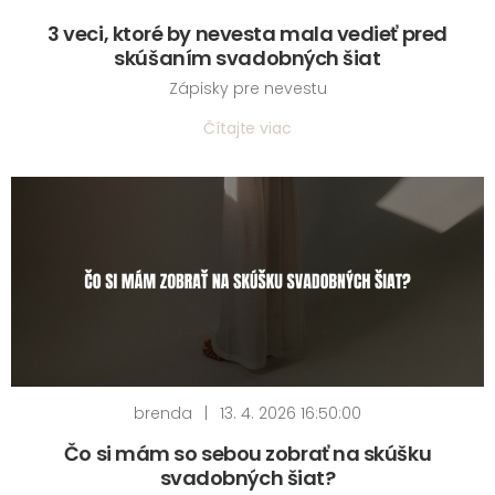
3 veci, ktoré by nevesta mala vedieť pred
skúšaním svadobných šiat
Zápisky pre nevestu
Čítajte viac
brenda
|
13. 4. 2026 16:50:00
Čo si mám so sebou zobrať na skúšku
svadobných šiat?