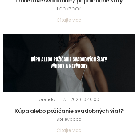
Trblietavé svadobné / popolnočné šaty
LOOKBOOK
Čítajte viac
brenda
|
7. 1. 2026 16:40:00
Kúpa alebo požičanie svadobných šiat?
Sprievodca
Čítajte viac