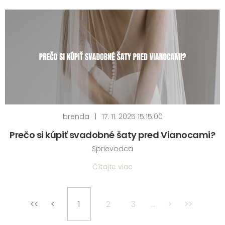
brenda
|
17. 11. 2025 15:15:00
Prečo si kúpiť svadobné šaty pred Vianocami?
Sprievodca
Čítajte viac
<<
<
1
2
3
...
>
>>