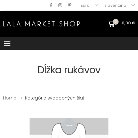
Euro
slovenčina
0
0,00
€
Mobile menu
Dĺžka rukávov
Home
Kategórie svadobných šiat