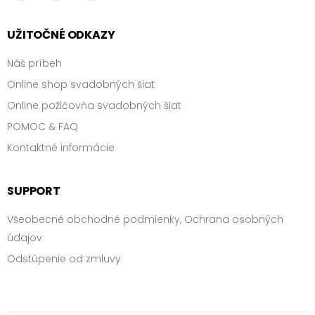
FILTROVAŤ
PRODUKTY
UŽITOČNÉ ODKAZY
cena
Náš príbeh
Online shop svadobných šiat
0 €
Online požičovňa svadobných šiat
-
POMOC & FAQ
5000 €
Kontaktné informácie
SUPPORT
FILTROVAŤ
PRODUKTY
Všeobecné obchodné podmienky, Ochrana osobných
údajov
silueta
Odstúpenie od zmluvy
typ
výstrihu