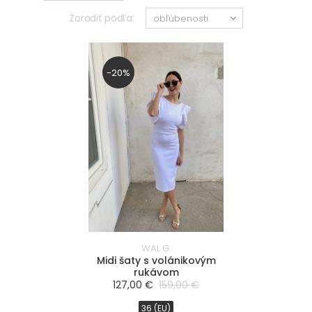
(EU)
(EU)
Zoradiť podľa:
42
58
(EU)
(EU)
44
60
-20%
(EU)
(EU)
46
62
(EU)
(EU)
FILTROVAŤ
PRODUKTY
farba
Biela
WAL G.
Midi šaty s volánikovým
Slonová kosť/Ivory
rukávom
Smotanová/Krémová
127,00 €
159,00 €
Červená
36 (EU)