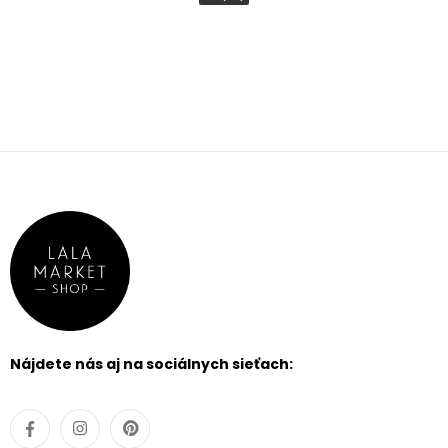
Rose
Cappuccino
Champagne
Iná
Púdrová
Off White
Pink Blush
Mocha
FILTROVAŤ
PRODUKTY
značka/návrhár
Nájdete nás aj na sociálnych sieťach: