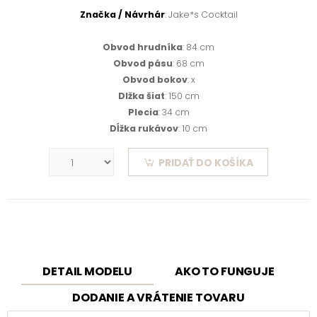
Značka / Návrhár
: Jake*s Cocktail
Obvod hrudníka
: 84 cm
Obvod pásu
: 68 cm
Obvod bokov
: x
Dlžka šiat
: 150 cm
Plecia
: 34 cm
Dĺžka rukávov
: 10 cm
PRIDAŤ DO KOŠÍKA
DETAIL MODELU
AKO TO FUNGUJE
DODANIE A VRÁTENIE TOVARU