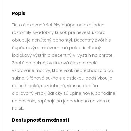
Popis
Tieto čipkované šatičky chápeme ako jeden
roztomilý svadobný kúsok pre nevestu, ktorá
obľubuje nenútený boho štýl. Decentný živôtik s
čepčekovým rukávom má polopriehľadný
lodičkový výstrih a decentný V-výstrih na chrbte.
Zdobí ho pekná kvetinková čipka a malé
vzorované motívy, ktoré však neprechádzajú do
sukne. Šifónová sukňa s elastickou podšívkou je
úplne hladká, nezdobená, vkusne dopĺňa
čipkovaný vršok. Šatičky sú úplne nové, pohodlné
na nosenie, zapínajú sa jednoducho na zips a
háčik.
Dostupnosť a možnosti