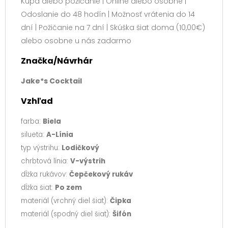
Kúpa alebo požičanie | Online alebo osobne |
Odoslanie do 48 hodín | Možnosť vrátenia do 14
dní | Požičanie na 7 dní | Skúška šiat doma (10,00€)
alebo osobne u nás zadarmo
Značka/Návrhár
Jake*s Cocktail
Vzhľad
farba:
Biela
silueta:
A-Línia
typ výstrihu:
Lodičkový
chrbtová línia:
V-výstrih
dĺžka rukávov:
Čepčekový rukáv
dĺžka šiat:
Po zem
materiál (vrchný diel šiat):
Čipka
materiál (spodný diel šiat):
Šifón