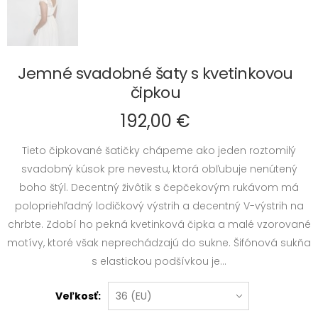
Jemné svadobné šaty s kvetinkovou
čipkou
192,00 €
Tieto čipkované šatičky chápeme ako jeden roztomilý
svadobný kúsok pre nevestu, ktorá obľubuje nenútený
boho štýl. Decentný živôtik s čepčekovým rukávom má
polopriehľadný lodičkový výstrih a decentný V-výstrih na
chrbte. Zdobí ho pekná kvetinková čipka a malé vzorované
motívy, ktoré však neprechádzajú do sukne. Šifónová sukňa
s elastickou podšívkou je...
Veľkosť: