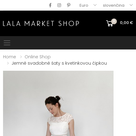
Euro
slovenčina
0
0,00
€
Mobile menu
Home
Online Shop
Jemné svadobné šaty s kvetinkovou čipkou