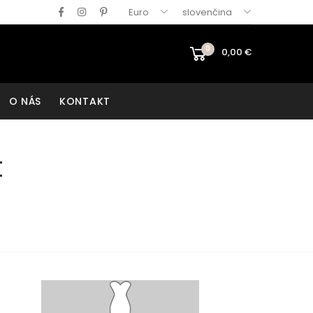
Euro
slovenčina
0
0,00
€
O NÁS
KONTAKT
t