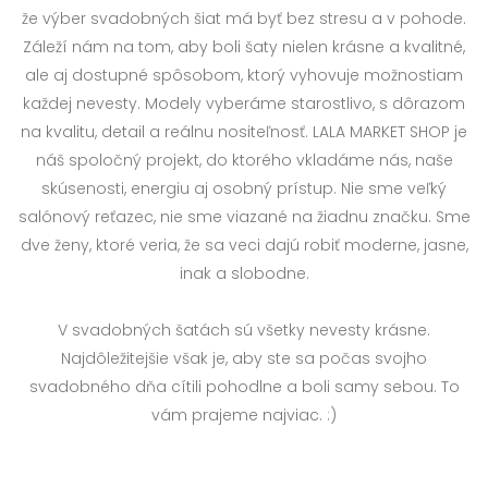
že výber svadobných šiat má byť bez stresu a v pohode.
Záleží nám na tom, aby boli šaty nielen krásne a kvalitné,
ale aj dostupné spôsobom, ktorý vyhovuje možnostiam
každej nevesty. Modely vyberáme starostlivo, s dôrazom
na kvalitu, detail a reálnu nositeľnosť. LALA MARKET SHOP je
náš spoločný projekt, do ktorého vkladáme nás, naše
skúsenosti, energiu aj osobný prístup. Nie sme veľký
salónový reťazec, nie sme viazané na žiadnu značku. Sme
dve ženy, ktoré veria, že sa veci dajú robiť moderne, jasne,
inak a slobodne.
V svadobných šatách sú všetky nevesty krásne.
Najdôležitejšie však je, aby ste sa počas svojho
svadobného dňa cítili pohodlne a boli samy sebou. To
vám prajeme najviac. :)