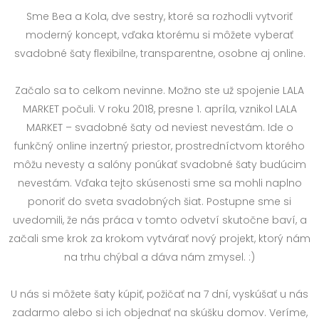
Sme Bea a Kola, dve sestry, ktoré sa rozhodli vytvoriť
moderný koncept, vďaka ktorému si môžete vyberať
svadobné šaty flexibilne, transparentne, osobne aj online.
Začalo sa to celkom nevinne. Možno ste už spojenie LALA
MARKET počuli. V roku 2018, presne 1. apríla, vznikol LALA
MARKET – svadobné šaty od neviest nevestám. Ide o
funkčný online inzertný priestor, prostredníctvom ktorého
môžu nevesty a salóny ponúkať svadobné šaty budúcim
nevestám. Vďaka tejto skúsenosti sme sa mohli naplno
ponoriť do sveta svadobných šiat. Postupne sme si
uvedomili, že nás práca v tomto odvetví skutočne baví, a
začali sme krok za krokom vytvárať nový projekt, ktorý nám
na trhu chýbal a dáva nám zmysel. :)
U nás si môžete šaty kúpiť, požičať na 7 dní, vyskúšať u nás
zadarmo alebo si ich objednať na skúšku domov. Veríme,