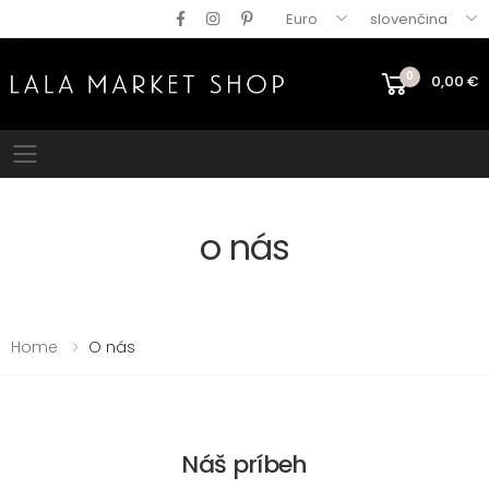
Euro
slovenčina
0
0,00
€
Mobile menu
o nás
Home
O nás
Náš príbeh