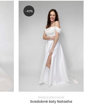
-40%
Nešpecifikované
a
Svadobné šaty Natasha