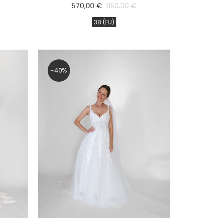
570,00 €
950,00 €
38 (EU)
-40%