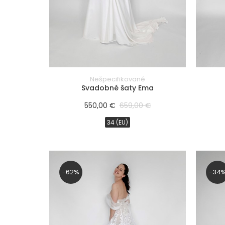
chrbtová
línia
dĺžka
rukávu
Nešpecifikované
Svadobné šaty Ema
dĺžka
550,00 €
659,00 €
šiat
34 (EU)
materiál
(vrchný
diel
šiat)
-62%
-34
materiál
(spodný
diel