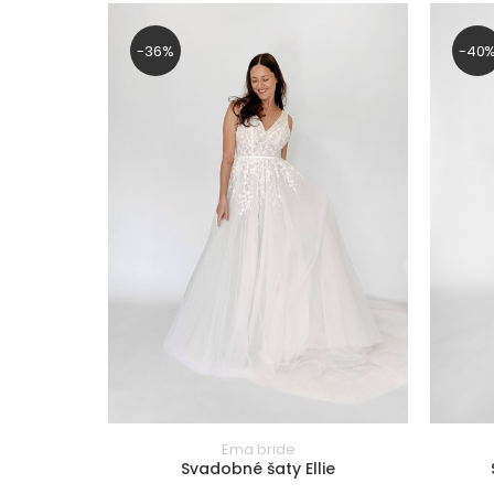
(EU)
(EU)
42
58
-36%
-40
(EU)
(EU)
44
60
(EU)
(EU)
46
62
(EU)
(EU)
FILTROVAŤ
PRODUKTY
farba
Biela
Slonová kosť/Ivory
Smotanová/Krémová
Ema bride
Svadobné šaty Ellie
Červená