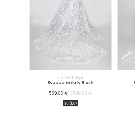
šiat)
Hayley Paige
Svadobné šaty Blush
569,00 €
1 500,00 €
36 (EU)