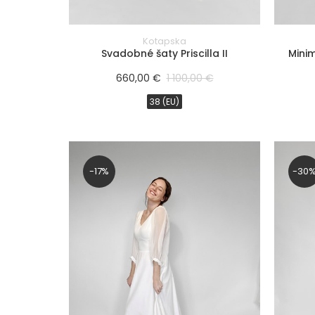
FILTROVAŤ
PRODUKTY
Kotapska
Svadobné šaty Priscilla II
Minim
cena
660,00 €
1 100,00 €
0 €
38 (EU)
-
5000 €
-17%
-30
FILTROVAŤ
PRODUKTY
silueta
typ
výstrihu