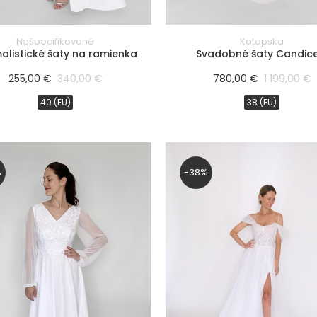
Nešpecifikované
Kotapska
alistické šaty na ramienka
Svadobné šaty Candice 
255,00 €
340,00 €
780,00 €
1 199,00 €
40 (EU)
38 (EU)
%
-38%