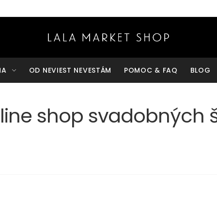
ŇA
OD NEVIEST NEVESTÁM
POMOC & FAQ
BLOG
line shop svadobných š