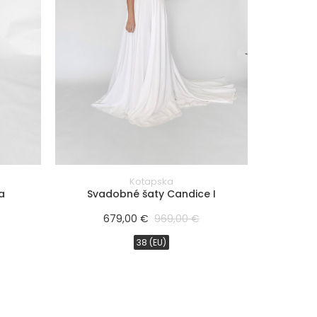
Kotapska
a
Svadobné šaty Candice I
679,00 €
969,00 €
38 (EU)