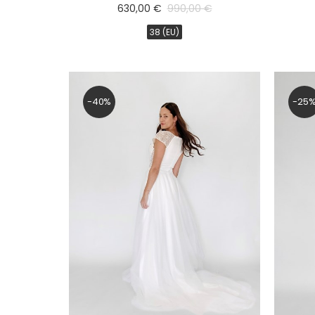
630,00 €
990,00 €
Rose
Cappuccino
38 (EU)
Champagne
Iná
Púdrová
-40%
-25
Off White
Pink Blush
Mocha
FILTROVAŤ
PRODUKTY
značka/návrhár