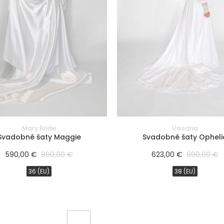
Mary Bride
Vissaria
Svadobné šaty Maggie
Svadobné šaty Opheli
590,00 €
890,00 €
623,00 €
890,00 €
36 (EU)
38 (EU)