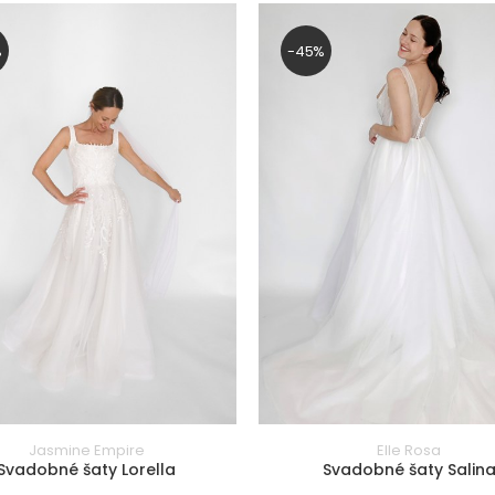
%
-45%
Jasmine Empire
Elle Rosa
Svadobné šaty Lorella
Svadobné šaty Salin