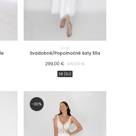
Licor
le
Svadobné/Popolnočné šaty Ella
299,00 €
419,00 €
38 (EU)
-30%