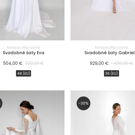
Nešpecifikované
Nešpecifikované
Svadobné šaty Eva
Svadobné šaty Gabriel
504,00 €
720,00 €
929,00 €
1 490,00 €
48 (EU)
36 (EU)
%
-30%