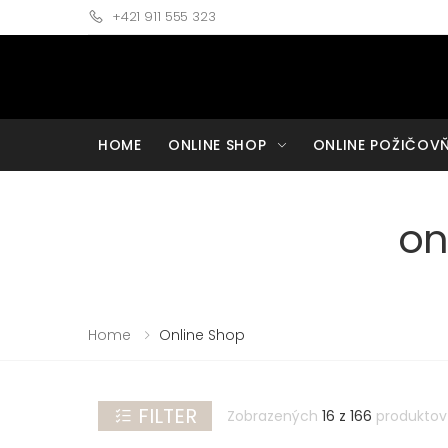
+421 911 555 323
ZRUŠIŤ
FILTRE:
FILTRE
HOME
ONLINE SHOP
ONLINE POŽIČOV
veľkosť
32
48
on
(EU)
(EU)
34
50
(EU)
(EU)
36
52
Home
Online Shop
(EU)
(EU)
38
54
(EU)
(EU)
FILTER
Zobrazených
16 z 166
produktov
40
56