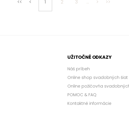
<<
<
1
2
3
...
>
>>
UŽITOČNÉ ODKAZY
Náš príbeh
Online shop svadobných šiat
Online požičovňa svadobných
POMOC & FAQ
Kontaktné informácie