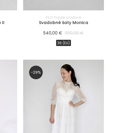
ELLY haute couture
II
Svadobné šaty Monica
540,00 €
900,00 €
36 (EU)
-29%