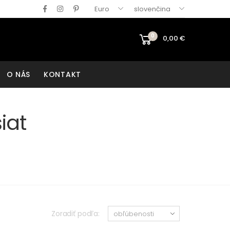
Euro
slovenčina
0
0,00
€
O NÁS
KONTAKT
iat
Zoradiť podľa: