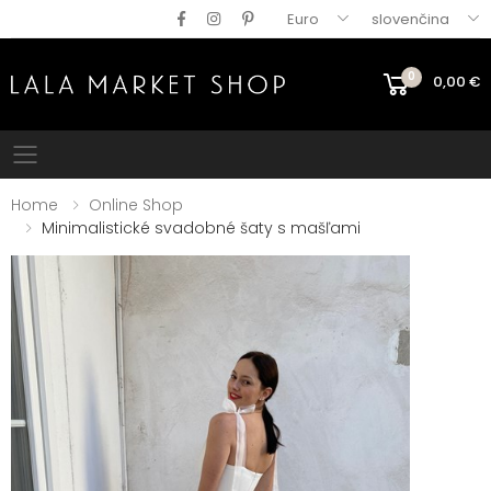
Euro
slovenčina
0
0,00
€
Mobile menu
Home
Online Shop
Minimalistické svadobné šaty s mašľami