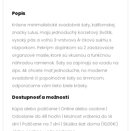
Popis
Krásne minimalistické svadobné šaty, kalifornskej
značky Lulus, majú jednoduchý korzetový živôtik,
vysoký pás a voľnú 3-vrstvovú Á-čkovú sukňu s
rázporkom. Pekným doplnkom sú 2 zaväzovacie
organzové mašle, ktoré sú vkusnou a funkčnou
náhradou ramienok. Šaty sa zapínajú sa vzadu na
zips. Ak chcete mať jednoduché, no moderné
svadobné či popolnočné šaty so šmrncom,
odporúčame vám tieto biele krásky.
Dostupnosť a možnosti
Kúpa alebo požičanie | Online alebo osobne |
Odoslanie do 48 hodín | Možnosť vrátenia do 14
dní | Požičanie na 7 dní | Skúška šiat doma (10,00€)