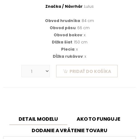
Značka / Návrhár
: Lulus
Obvod hrudníka
: 84 cm
Obvod pásu
: 66 cm
Obvod bokov
: x
Dlžka šiat
: 150 cm
Plecia
: x
Dĺžka rukávov
: x
PRIDAŤ DO KOŠÍKA
DETAIL MODELU
AKO TO FUNGUJE
DODANIE A VRÁTENIE TOVARU