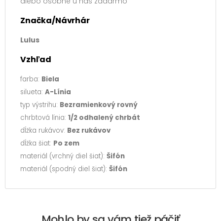
alebo osobne u nás zadarmo
Značka/Návrhár
Lulus
Vzhľad
farba:
Biela
silueta:
A-Línia
typ výstrihu:
Bezramienkový rovný
chrbtová línia:
1/2 odhalený chrbát
dĺžka rukávov:
Bez rukávov
dĺžka šiat:
Po zem
materiál (vrchný diel šiat):
Šifón
materiál (spodný diel šiat):
Šifón
Mohlo by sa vám tiež páčiť