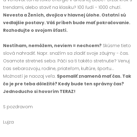
trendami, alebo staviť na klasiku? 100 ľudí - 1000 chutí.
Nevesta a Ženích, dvojica v hlavnej úlohe. Ostatní sú
vedlajšie postavy. Váš príbeh bude mať pokračovanie.
Rozhodujte o svojom šťastí.
Nestíham, nemôžem, neviem = nechcem?
Skúsme tieto
slová nahradiť. Napr. snažím sa zladiť svoje záujmy - čas.
Osamote stretneš seba. Páči sa ti takéto stretnutie? Venuj
čas sebarozvoju, rodine, priateľom, kultúre, športu…
Možností je naozaj veľa.
Spomaliť znamená mať čas. Tak
čo je pre teba dôležité? Kedy bude ten správny čas?
Jednoducho si hovorím TERAZ!
S pozdravom
Lujza