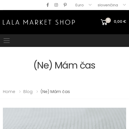
Euro
slovenčina
0
0,00
€
Mobile menu
(Ne) Mám čas
Home
Blog
(Ne) Mám čas