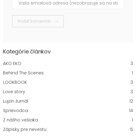
Vaša emailová adresa (nezobrazuje sa na stránke)
Pridať komentár
Kategórie článkov
AKO EKO
3
Behind The Scenes
1
LOOKBOOK
3
Love story
3
Lujzin žurnál
12
Sprievodca
14
Z nášho vešiaka
1
Zápisky pre nevestu
5