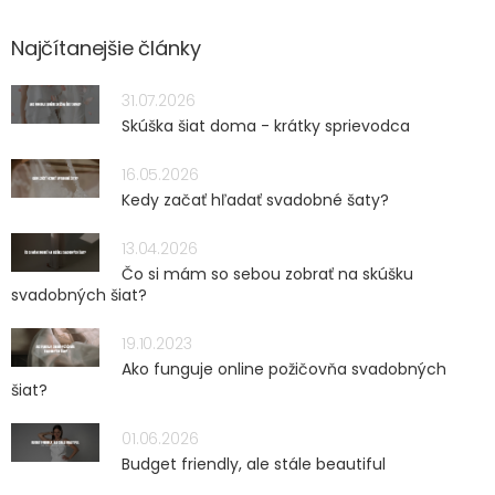
Najčítanejšie články
31.07.2026
Skúška šiat doma - krátky sprievodca
16.05.2026
Kedy začať hľadať svadobné šaty?
13.04.2026
Čo si mám so sebou zobrať na skúšku
svadobných šiat?
19.10.2023
Ako funguje online požičovňa svadobných
šiat?
01.06.2026
Budget friendly, ale stále beautiful