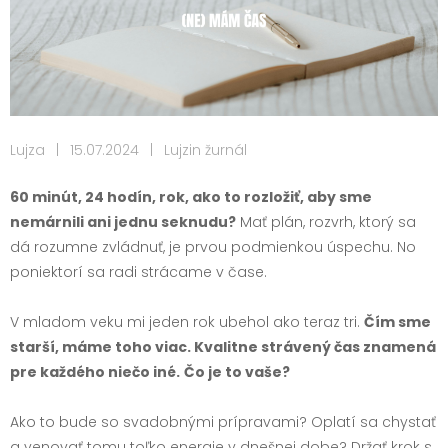
Lujza
|
15.07.2024
|
Lujzin žurnál
60 minút, 24 hodín, rok, ako to rozložiť, aby sme
nemárnili ani jednu seknudu?
Mať plán, rozvrh, ktorý sa
dá rozumne zvládnuť, je prvou podmienkou úspechu. No
poniektorí sa radi strácame v čase.
V mladom veku mi jeden rok ubehol ako teraz tri.
Čím sme
starší, máme toho viac. Kvalitne strávený čas znamená
pre každého niečo iné.
Čo je to vaše?
Ako to bude so svadobnými prípravami? Oplatí sa chystať
a venovať tomu toľko energie v dnešnej dobe? Držať krok s