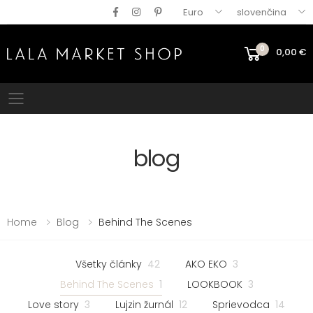
Euro
slovenčina
0
0,00
€
Mobile menu
blog
Home
Blog
Behind The Scenes
Všetky články
42
AKO EKO
3
Behind The Scenes
1
LOOKBOOK
3
Love story
3
Lujzin žurnál
12
Sprievodca
14