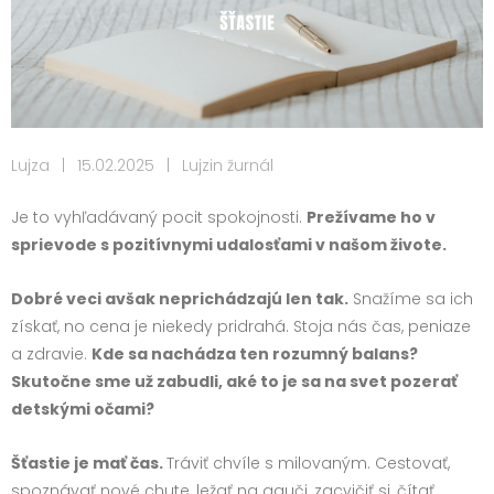
Lujza
|
15.02.2025
|
Lujzin žurnál
Je to vyhľadávaný pocit spokojnosti.
Prežívame ho v
sprievode s pozitívnymi udalosťami v našom živote.
Dobré veci avšak neprichádzajú len tak.
Snažíme sa ich
získať, no cena je niekedy pridrahá. Stoja nás čas, peniaze
a zdravie.
Kde sa nachádza ten rozumný balans?
Skutočne sme už zabudli, aké to je sa na svet pozerať
detskými očami?
Šťastie je mať čas.
Tráviť chvíle s milovaným. Cestovať,
spoznávať nové chute, ležať na gauči, zacvičiť si, čítať,