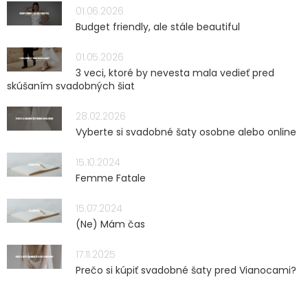
01.06.2026
Budget friendly, ale stále beautiful
01.05.2026
3 veci, ktoré by nevesta mala vedieť pred
skúšaním svadobných šiat
28.02.2026
Vyberte si svadobné šaty osobne alebo online
15.10.2024
Femme Fatale
15.07.2024
(Ne) Mám čas
17.11.2025
Prečo si kúpiť svadobné šaty pred Vianocami?