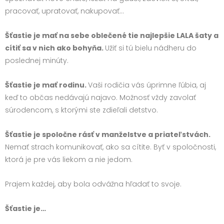
pracovať, upratovať, nakupovať…
Šťastie je mať na sebe oblečené tie najlepšie LALA šaty a
cítiť sa v nich ako bohyňa.
Užiť si tú bielu nádheru do
poslednej minúty.
Šťastie je mať rodinu.
Vaši rodičia vás úprimne ľúbia, aj
keď to občas nedávajú najavo. Možnosť vždy zavolať
súrodencom, s ktorými ste zdieľali detstvo.
Šťastie je spoločne rásť v manželstve a priateľstvách.
Nemať strach komunikovať, ako sa cítite. Byť v spoločnosti,
ktorá je pre vás liekom a nie jedom.
Prajem každej, aby bola odvážna hľadať to svoje.
Šťastie je…