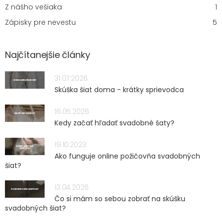
Z nášho vešiaka
1
Zápisky pre nevestu
5
Najčítanejšie články
31.07.2026
Skúška šiat doma - krátky sprievodca
16.05.2026
Kedy začať hľadať svadobné šaty?
19.10.2023
Ako funguje online požičovňa svadobných
šiat?
13.04.2026
Čo si mám so sebou zobrať na skúšku
svadobných šiat?