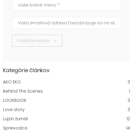
Vaše krstné meno
Vaša emailová adresa (nezobrazuje sa na stránke)
Pridať komentár
Kategórie článkov
AKO EKO
3
Behind The Scenes
1
LOOKBOOK
3
Love story
3
Lujzin žurnál
12
Sprievodca
14