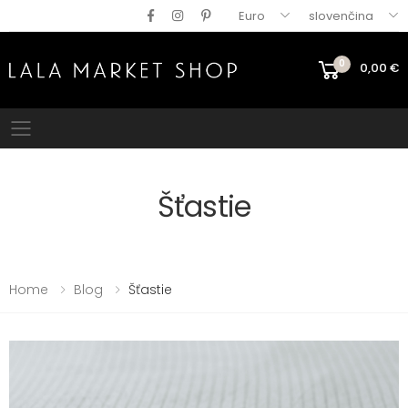
Euro
slovenčina
0
0,00
€
Mobile menu
Šťastie
Home
Blog
Šťastie