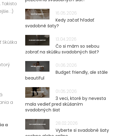
 Takisto
šie. :)
16.05.2026
Kedy začať hľadať
svadobné šaty?
13.04.2026
sť Skúška
Čo si mám so sebou
zobrať na skúšku svadobných šiat?
ktorý
01.06.2026
Budget friendly, ale stále
beautiful
01.05.2026
ná
3 veci, ktoré by nevesta
čania a
mala vedieť pred skúšaním
svadobných šiat
28.02.2026
ia a
Vyberte si svadobné šaty