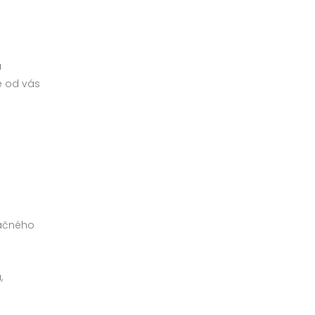
a
e od vás
vačného
,