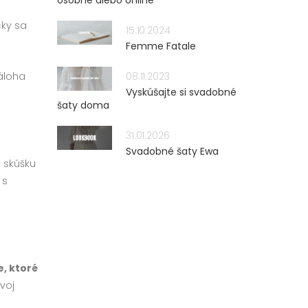
osobne alebo online
čky sa
15.10.2024
Femme Fatale
záloha
08.11.2023
Vyskúšajte si svadobné
šaty doma
31.01.2026
Svadobné šaty Ewa
 skúšku
 s
e, ktoré
voj