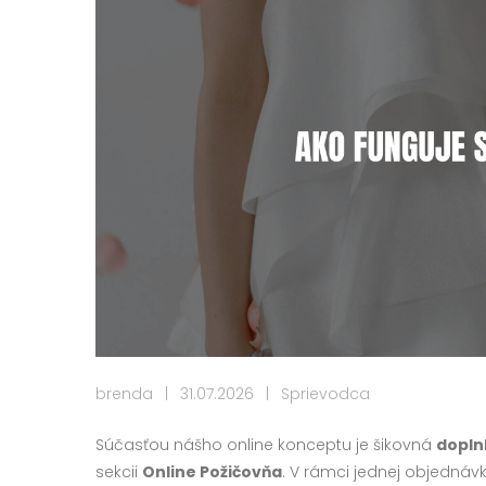
brenda
|
31.07.2026
|
Sprievodca
Súčasťou nášho online konceptu je šikovná
dopln
sekcii
Online Požičovňa
. V rámci jednej objedná