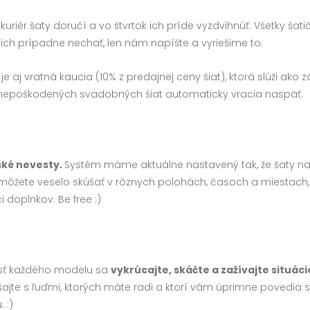
riér šaty doručí a vo štvrtok ich príde vyzdvihnúť. Všetky šati
 z nich prípadne nechať, len nám napíšte a vyriešime to.
e aj vratná kaucia (10% z predajnej ceny šiat), ktorá slúži ako 
a nepoškodených svadobných šiat automaticky vracia naspäť.
ské nevesty.
Systém máme aktuálne nastavený tak, že šaty na
y môžete veselo skúšať v rôznych polohách, časoch a miestach,
 doplnkov. Be free :)
osť každého modelu sa
v
ykrúcajte, skáčte a zažívajte situáci
šajte s ľuďmi, ktorých máte radi a ktorí vám úprimne povedia s
 :)