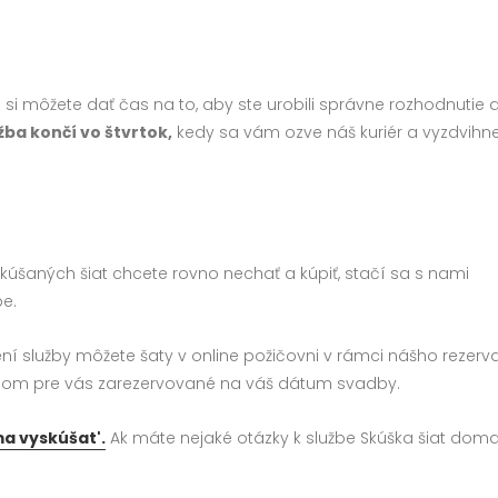
 si môžete dať čas na to, aby ste urobili správne rozhodnutie 
žba končí vo štvrtok,
kedy sa vám ozve náš kuriér a vyzdvihn
o skúšaných šiat chcete rovno nechať a kúpiť, stačí sa s nami
e.
ní služby môžete šaty v online požičovni v rámci nášho rezer
ádom pre vás zarezervované na váš dátum svadby.
ma vyskúšat'.
Ak máte nejaké otázky k službe Skúška šiat doma