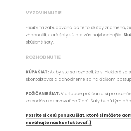
VYZDVIHNUTIE
Flexibilita zabudovaná do tejto služby znamená, že
zhodnotili, ktoré šaty sú pre vás najvhodnejšie.
Slu
skúšané šaty.
ROZHODNUTIE
KÚPA ŠIAT:
Ak by ste sa rozhodli, že si niektoré z
skontaktovať a dohodneme sa na ďalšom postup
POŽIČANIE ŠIAT:
V prípade požičania si po ukonče
kalendára rezervovať na 7 dní. Šaty budú tým p
Pozrite si celú ponuku šiat, ktoré si môžete do
neváhajte nás kontaktovať :)