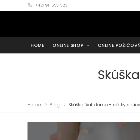
+421 911 555 323
HOME
ONLINE SHOP
ONLINE POŽIČOV
Skúška
Home
Blog
Skúška šiat doma - krátky spri