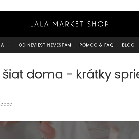
ŇA
OD NEVIEST NEVESTÁM
POMOC & FAQ
BLOG
 šiat doma - krátky spr
evodca