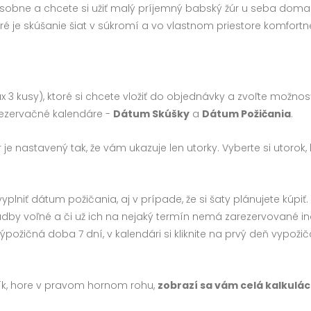
osobne a chcete si užiť malý príjemný babský žúr u seba doma.
oré je skúšanie šiat v súkromí a vo vlastnom priestore komfortnej
max 3 kusy), ktoré si chcete vložiť do objednávky a zvoľte možno
rezervačné kalendáre -
Dátum Skúšky
a
Dátum Požičania
.
 je nastavený tak, že vám ukazuje len utorky. Vyberte si utorok, 
niť dátum požičania, aj v prípade, že si šaty plánujete kúpiť.
dby voľné a či už ich na nejaký termín nemá zarezervované i
ýpožičná doba 7 dní, v kalendári si kliknite na prvý deň vypoži
košík, hore v pravom hornom rohu,
zobrazí sa vám celá kalkulác