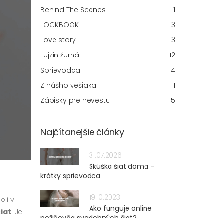
Behind The Scenes
1
LOOKBOOK
3
Love story
3
Lujzin žurnál
12
Sprievodca
14
Z nášho vešiaka
1
Zápisky pre nevestu
5
Najčítanejšie články
31.07.2026
Skúška šiat doma -
krátky sprievodca
19.10.2023
eli v
Ako funguje online
šiat
. Je
požičovňa svadobných šiat?