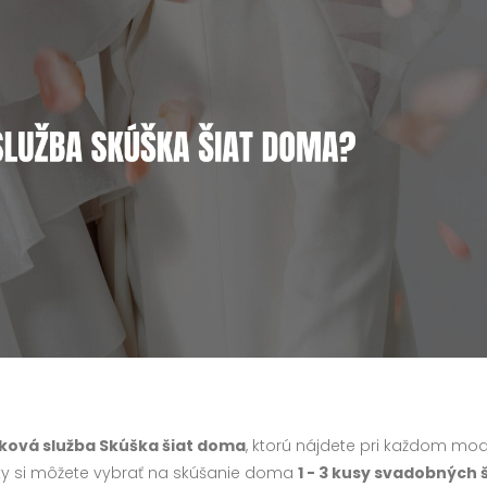
ková služba Skúška šiat doma
, ktorú nájdete pri každom mod
vky si môžete vybrať na skúšanie doma
1 - 3 kusy svadobných 