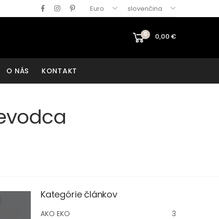
Euro
slovenčina
0
0,00
€
O NÁS
KONTAKT
ievodca
Kategórie článkov
AKO EKO
3