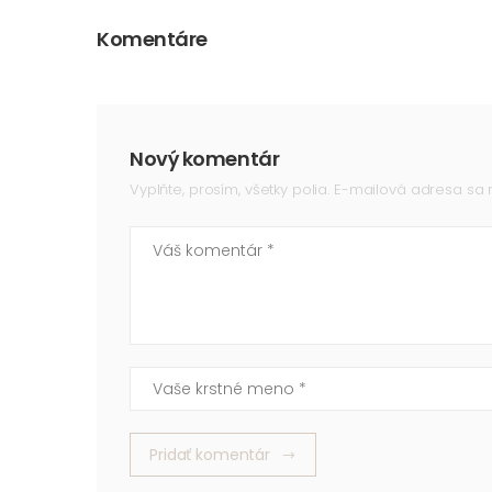
Komentáre
Nový komentár
Vyplňte, prosím, všetky polia. E-mailová adresa sa
Váš komentár
Vaše krstné meno
Pridať komentár