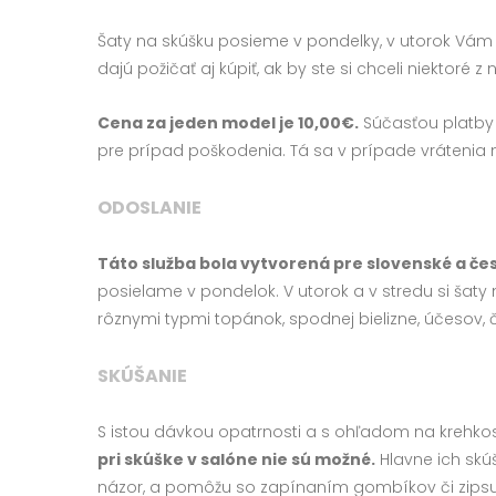
Šaty na skúšku posieme v pondelky, v utorok Vám ku
dajú požičať aj kúpiť, ak by ste si chceli niektoré
Cena za jeden model je 10,00€.
Súčasťou platby j
pre prípad poškodenia. Tá sa v prípade vráteni
ODOSLANIE
Táto služba bola vytvorená pre slovenské a če
posielame v pondelok. V utorok a v stredu si šat
rôznymi typmi topánok, spodnej bielizne, účesov, či
SKÚŠANIE
S istou dávkou opatrnosti a s ohľadom na krehk
pri skúške v salóne nie sú možné.
Hlavne ich skú
názor, a pomôžu so zapínaním gombíkov či zipsu.