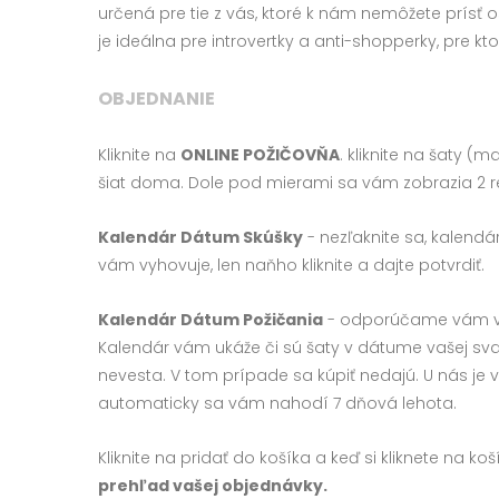
určená pre tie z vás, ktoré k nám nemôžete prísť 
je ideálna pre introvertky a anti-shopperky, pre kt
OBJEDNANIE
Kliknite na
ONLINE POŽIČOVŇA
. kliknite na šaty (
šiat doma. Dole pod mierami sa vám zobrazia 2 
Kalendár
Dátum Skúšky
- nezľaknite sa, kalendár
vám vyhovuje, len naňho kliknite a dajte potvrdiť.
Kalendár Dátum Požičania
- odporúčame vám vypl
Kalendár vám ukáže či sú šaty v dátume vašej sva
nevesta. V tom prípade sa kúpiť nedajú. U nás je v
automaticky sa vám nahodí 7 dňová lehota.
Kliknite na pridať do košíka a keď si kliknete na 
prehľad vašej objednávky.