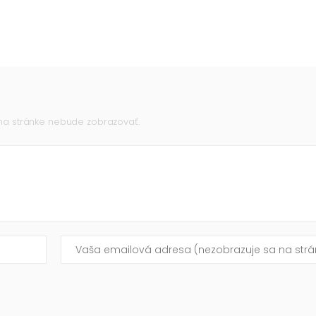
 na stránke nebude zobrazovať.
Vaša emailová adresa (nezobrazuje sa na stránke