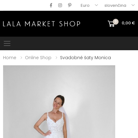
Euro
slovenčina
0
0,00
€
Mobile menu
Home
Online Shop
Svadobné šaty Monica