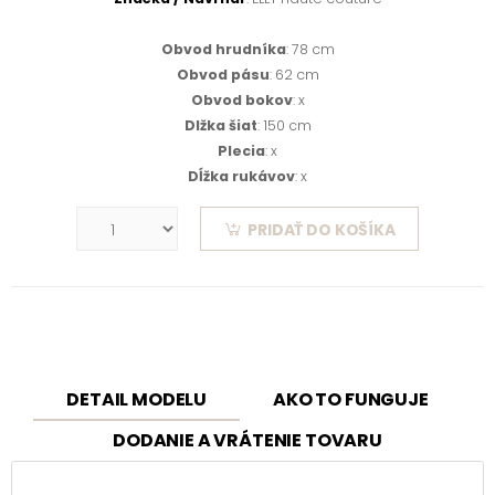
Obvod hrudníka
: 78 cm
Obvod pásu
: 62 cm
Obvod bokov
: x
Dlžka šiat
: 150 cm
Plecia
: x
Dĺžka rukávov
: x
PRIDAŤ DO KOŠÍKA
DETAIL MODELU
AKO TO FUNGUJE
DODANIE A VRÁTENIE TOVARU