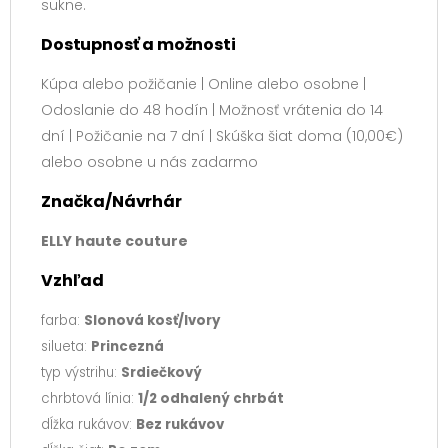
sukne.
Dostupnosť a možnosti
Kúpa alebo požičanie | Online alebo osobne |
Odoslanie do 48 hodín | Možnosť vrátenia do 14
dní | Požičanie na 7 dní | Skúška šiat doma (10,00€)
alebo osobne u nás zadarmo
Značka/Návrhár
ELLY haute couture
Vzhľad
farba:
Slonová kosť/Ivory
silueta:
Princezná
typ výstrihu:
Srdiečkový
chrbtová línia:
1/2 odhalený chrbát
dĺžka rukávov:
Bez rukávov