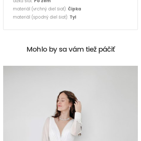
dĺžka šiat:
Po zem
materiál (vrchný diel šiat):
Čipka
materiál (spodný diel šiat):
Tyl
Mohlo by sa vám tiež páčiť