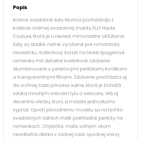
Popis
Krásne svadobné šaty Monica pochádzajú z
kolekcie známej svadobnej značky ELLY Haute
Couture, ktorá je u neviest mimoriadne obľúbená.
Šaty sú sladké, nežné, vyrobené pre romantickú
nevestičku. Srdiečkový korzet na tenké špagetové
ramienka má detailné kvetinkové zdobenie
skombinované s perleťovými perličkami, korálkami
a transparentnými flitrami. Zdobenie prechádza aj
do vrchnej časti princess sukne, ktorá je bohatá
vďaka mnohým vrstvám tylu a sieťoviny. Má aj
decentnú vlečku, ktorú si môžete jednoducho
vypnúť. Oproti pôvodnému modelu sú na týchto
svadobných šatách malé priehľadné perličky na
ramienkach. Chybička: malá, voľným okom
neviditeľná dierka v zadnej časti spodnej vrstvy