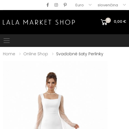
Euro
slovenčina
0
0,00
€
Mobile menu
Home
Online Shop
Svadobné šaty Perlinky