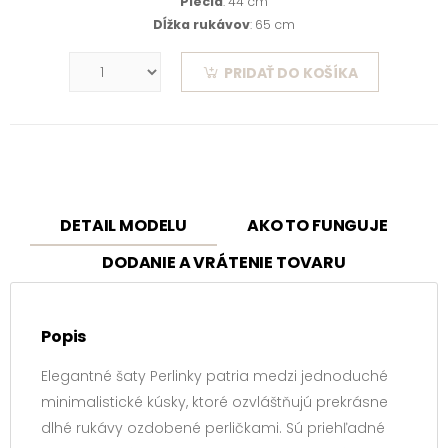
Plecia
: 44 cm
Dĺžka rukávov
: 65 cm
PRIDAŤ DO KOŠÍKA
DETAIL MODELU
AKO TO FUNGUJE
DODANIE A VRÁTENIE TOVARU
Popis
Elegantné šaty Perlinky patria medzi jednoduché
minimalistické kúsky, ktoré ozvláštňujú prekrásne
dlhé rukávy ozdobené perličkami. Sú priehľadné