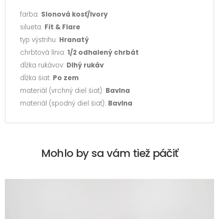
farba:
Slonová kosť/Ivory
silueta:
Fit & Flare
typ výstrihu:
Hranatý
chrbtová línia:
1/2 odhalený chrbát
dĺžka rukávov:
Dlhý rukáv
dĺžka šiat:
Po zem
materiál (vrchný diel šiat):
Bavlna
materiál (spodný diel šiat):
Bavlna
Mohlo by sa vám tiež páčiť