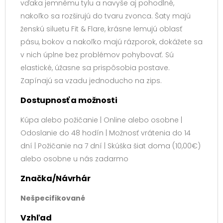
vďaka jemnému tylu a navyše aj pohodlné,
nakoľko sa rozširujú do tvaru zvonca. Šaty majú
ženskú siluetu Fit & Flare, krásne lemujú oblasť
pásu, bokov a nakoľko majú rázporok, dokážete sa
v nich úplne bez problémov pohybovať. Sú
elastické, úžasne sa prispôsobia postave.
Zapínajú sa vzadu jednoducho na zips.
Dostupnosť a možnosti
Kúpa alebo požičanie | Online alebo osobne |
Odoslanie do 48 hodín | Možnosť vrátenia do 14
dní | Požičanie na 7 dní | Skúška šiat doma (10,00€)
alebo osobne u nás zadarmo
Značka/Návrhár
Nešpecifikované
Vzhľad