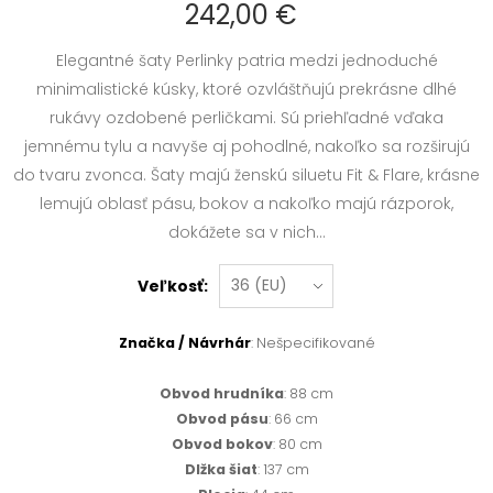
242,00 €
Elegantné šaty Perlinky patria medzi jednoduché
minimalistické kúsky, ktoré ozvláštňujú prekrásne dlhé
rukávy ozdobené perličkami. Sú priehľadné vďaka
jemnému tylu a navyše aj pohodlné, nakoľko sa rozširujú
do tvaru zvonca. Šaty majú ženskú siluetu Fit & Flare, krásne
lemujú oblasť pásu, bokov a nakoľko majú rázporok,
dokážete sa v nich...
Veľkosť:
Značka / Návrhár
: Nešpecifikované
Obvod hrudníka
: 88 cm
Obvod pásu
: 66 cm
Obvod bokov
: 80 cm
Dlžka šiat
: 137 cm