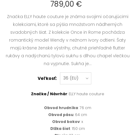
789,00 €
Značka ELLY haute couture je známa svojimi očarujúcimi
kolekciami, ktoré sa pýšia množstvom nádherných
svadobných šiat. Z kolekcie Once in Rome pochádza
romantický model Wendy v nežnom ivory odtieni. Šaty
majú krásne ženské výstrihy, chutné priehľadné flutter
rukávy a nadýchanú tylovú sukňu s dlhou chapel vlečkou
na vypnutie. Sukňa je...
Veľkosť:
Značka / Návrhár
: ELLY haute couture
Obvod hrudníka
: 76 cm
Obvod pásu
: 64 cm
Obvod bokov
: x
Dlžka šiat
: 150 cm