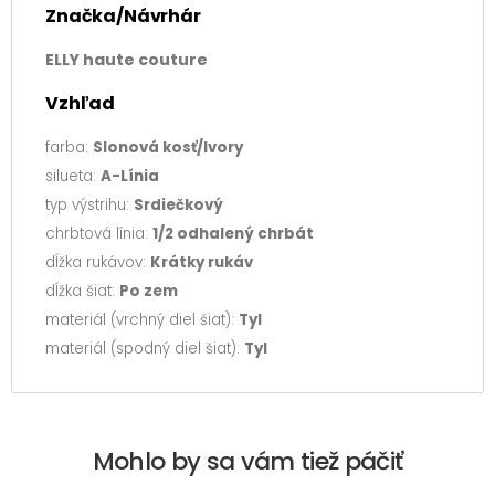
Značka/Návrhár
ELLY haute couture
Vzhľad
farba:
Slonová kosť/Ivory
silueta:
A-Línia
typ výstrihu:
Srdiečkový
chrbtová línia:
1/2 odhalený chrbát
dĺžka rukávov:
Krátky rukáv
dĺžka šiat:
Po zem
materiál (vrchný diel šiat):
Tyl
materiál (spodný diel šiat):
Tyl
Mohlo by sa vám tiež páčiť