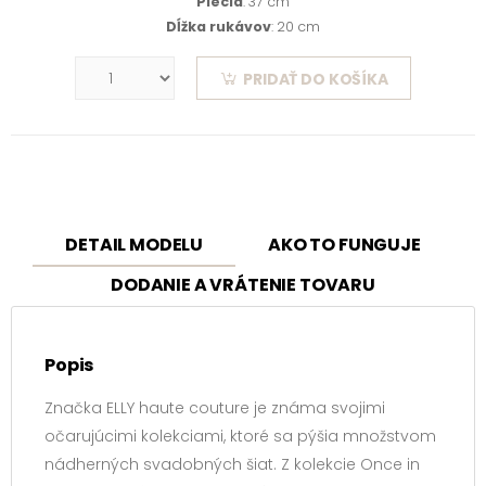
Plecia
: 37 cm
Dĺžka rukávov
: 20 cm
PRIDAŤ DO KOŠÍKA
DETAIL MODELU
AKO TO FUNGUJE
DODANIE A VRÁTENIE TOVARU
Popis
Značka ELLY haute couture je známa svojimi
očarujúcimi kolekciami, ktoré sa pýšia množstvom
nádherných svadobných šiat. Z kolekcie Once in