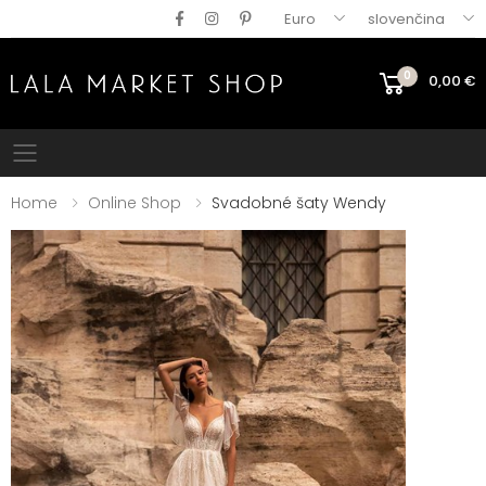
Euro
slovenčina
0
0,00
€
Mobile menu
Home
Online Shop
Svadobné šaty Wendy