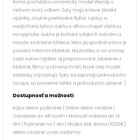
Rome pochádza romantický model Wendy v
nežnom ivory odtieni. Šaty majú krásne ženské
výstrihy, chutné priehľadné flutter rukávy a
nadýchanú tylovú sukňu s dlhou chapel vlečkou
na vypnutie. Sukňa je bohatá vďaka 6 vrstvám a
navyše sa krásne trbliece, lebo jej spodná vrstva je
posiata miliónmi trblietok. Na živôtiku a na vrchnej
časti sukne nájdete aj prepracované zdobenie z
trblietok, flitrov a všívaných nití, ktoré celý model
esteticky zvýrazňujú. Šaty sa zapínajú jednoducho
na zips, sú pomerne ľahké a jednoducho úžasné :)
Dostupnosť a možnosti
Kúpa alebo požičanie | Online alebo osobne |
Odoslanie do 48 hodín | Možnosť vrátenia do 14
dní | Požičanie na 7 dní | Skúška šiat doma (10,00€)
alebo osobne u nás zadarmo