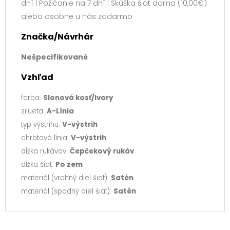
dní | Požičanie na 7 dní | Skúška šiat doma (10,00€)
alebo osobne u nás zadarmo
Značka/Návrhár
Nešpecifikované
Vzhľad
farba:
Slonová kosť/Ivory
silueta:
A-Línia
typ výstrihu:
V-výstrih
chrbtová línia:
V-výstrih
dĺžka rukávov:
Čepčekový rukáv
dĺžka šiat:
Po zem
materiál (vrchný diel šiat):
Satén
materiál (spodný diel šiat):
Satén