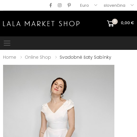
Euro
slovenčina
0
0,00
€
Mobile menu
Home
Online Shop
Svadobné šaty Sabínky