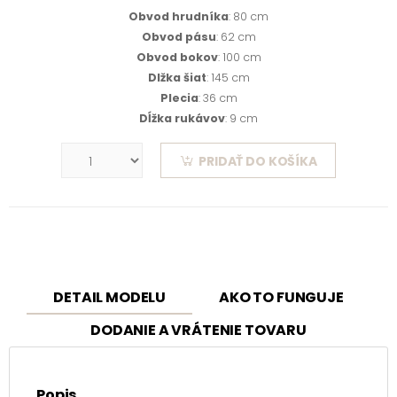
Obvod hrudníka
: 80 cm
Obvod pásu
: 62 cm
Obvod bokov
: 100 cm
Dlžka šiat
: 145 cm
Plecia
: 36 cm
Dĺžka rukávov
: 9 cm
PRIDAŤ DO KOŠÍKA
DETAIL MODELU
AKO TO FUNGUJE
DODANIE A VRÁTENIE TOVARU
Popis