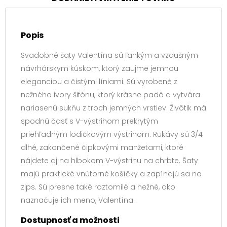
Popis
Svadobné šaty Valentína sú ľahkým a vzdušným
návrhárskym kúskom, ktorý zaujme jemnou
eleganciou a čistými líniami. Sú vyrobené z
nežného ivory šifónu, ktorý krásne padá a vytvára
nariasenú sukňu z troch jemných vrstiev. Živôtik má
spodnú časť s V-výstrihom prekrytým
priehľadným lodičkovým výstrihom. Rukávy sú 3/4
dlhé, zakončené čipkovými manžetami, ktoré
nájdete aj na hlbokom V-výstrihu na chrbte. Šaty
majú praktické vnútorné košíčky a zapínajú sa na
zips. Sú presne také roztomilé a nežné, ako
naznačuje ich meno, Valentína.
Dostupnosť a možnosti