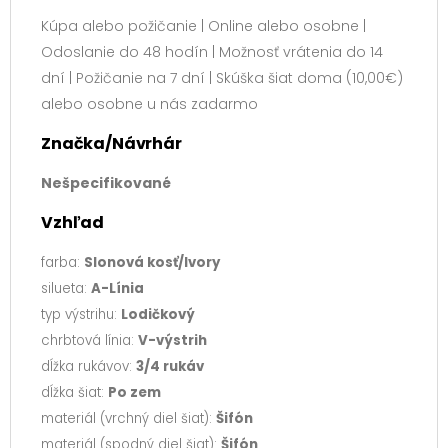
Kúpa alebo požičanie | Online alebo osobne |
Odoslanie do 48 hodín | Možnosť vrátenia do 14
dní | Požičanie na 7 dní | Skúška šiat doma (10,00€)
alebo osobne u nás zadarmo
Značka/Návrhár
Nešpecifikované
Vzhľad
farba:
Slonová kosť/Ivory
silueta:
A-Línia
typ výstrihu:
Lodičkový
chrbtová línia:
V-výstrih
dĺžka rukávov:
3/4 rukáv
dĺžka šiat:
Po zem
materiál (vrchný diel šiat):
Šifón
materiál (spodný diel šiat):
Šifón