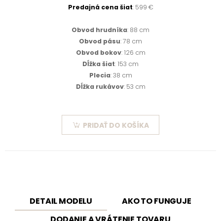
Predajná cena šiat
: 599 €
Obvod hrudníka
: 88 cm
Obvod pásu
: 78 cm
Obvod bokov
: 126 cm
Dĺžka šiat
: 153 cm
Plecia
: 38 cm
Dĺžka rukávov
: 53 cm
PRIDAŤ DO KOŠÍKA
DETAIL MODELU
AKO TO FUNGUJE
DODANIE A VRÁTENIE TOVARU