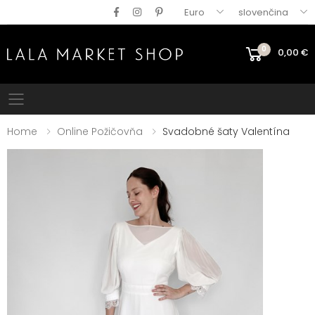
Euro
slovenčina
0
0,00
€
Mobile menu
Home
Online Požičovňa
Svadobné šaty Valentína