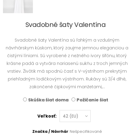
Svadobné šaty Valentína
Svadobné šaty Valentína sú ľahkým a vzdušným
návrhárskym kúskom, ktorý zaujme jemnou eleganciou a
čistými líniami. Sú vyrobené z nežného ivory šifónu, ktorý
krásne padá a vytvára nariasenú sukňu z troch jemných
vrstiev. Živôtik má spodnú časť s V-výstrihom prekrytým
priehľadným lodičkovým výstrihom. Rukávy sú 3/4 dlhé,
zakončené čipkovými manžetami,...
Skúška šiat doma
Požičanie šiat
Veľkosť:
Značka / Návrhár
: Nešpecifikované