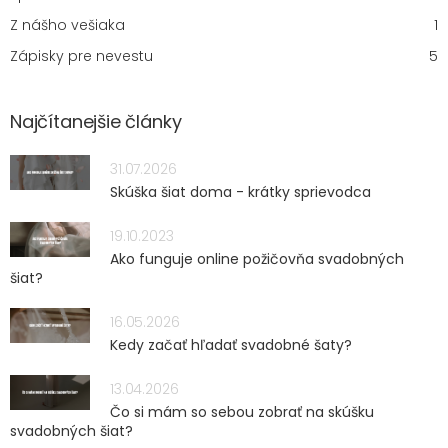
Z nášho vešiaka
1
Zápisky pre nevestu
5
Najčítanejšie články
31.07.2026
Skúška šiat doma - krátky sprievodca
19.10.2023
Ako funguje online požičovňa svadobných
šiat?
16.05.2026
Kedy začať hľadať svadobné šaty?
13.04.2026
Čo si mám so sebou zobrať na skúšku
svadobných šiat?