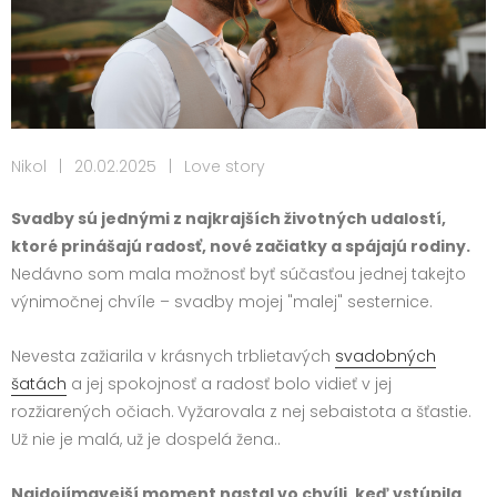
Nikol
|
20.02.2025
|
Love story
Svadby sú jednými z najkrajších životných udalostí,
ktoré prinášajú radosť, nové začiatky a spájajú rodiny.
Nedávno som mala možnosť byť súčasťou jednej takejto
výnimočnej chvíle – svadby mojej "malej" sesternice.
Nevesta zažiarila v krásnych trblietavých
svadobných
šatách
a jej spokojnosť a radosť bolo vidieť v jej
rozžiarených očiach.
Vyžarovala z nej sebaistota a šťastie.
Už nie je malá, už je dospelá žena..
Najdojímavejší moment nastal vo chvíli, keď vstúpila