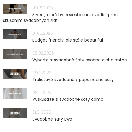
01.05.2026
3 veci, ktoré by nevesta mala vedieť pred
skúšaním svadobných šiat
01.06.2026
Budget friendly, ale stále beautiful
28.02.2026
Vyberte si svadobné šaty osobne alebo online
16.01.2026
Trblietavé svadobné / popolnočné šaty
08.11.2023
Vyskúšajte si svadobné šaty doma
31.01.2026
Svadobné šaty Ewa