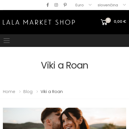
Euro
slovenčina
0
0,00
€
Mobile menu
Viki a Roan
Home
Blog
Viki a Roan