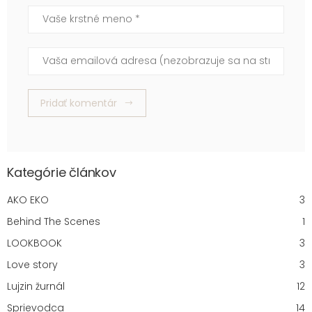
Vaše krstné meno
Vaša emailová adresa (nezobrazuje sa na stránke)
Pridať komentár
Kategórie článkov
AKO EKO
3
Behind The Scenes
1
LOOKBOOK
3
Love story
3
Lujzin žurnál
12
Sprievodca
14