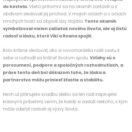
do kostola.
Všetci prítomní sa na okamih zastavili a s
obdivom sledovali jej príchod. V mojich očiach a v očiach
mnohých hostí sa objavili slzy dojatia.
Tento okamih
symbolizoval nielen začiatok nového života, ale aj čistú
radosť a lásku, ktoré Viki a Roana spojili.
Bolo krásne sledovať, ako si novomanželia našli cestu k
sebe a rozhodli sa kráčať životom spolu.
Vzťahy sú o
porozumení, podpore a spoločných rozhodnutiach, a
práve tento deň bol dôkazom toho, že láska a
partnerstvo môžu priniesť šťastie a stabilitu.
Nech už plánujete svadbu alebo sa len radi inšpirujete
krásnymi príbehmi, verím, že každý si zaslúži niekoho, s kým
môže zdieľať radosti aj výzvy života.