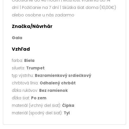
Odoslanie do 48 hodín | Možnosť vrátenia do 14
dní | Požičanie na 7 dní | Skúška šiat doma (10,00€)
alebo osobne u nás zadarmo
Značka/Návrhár
Gala
Vzhľad
farba:
Biela
silueta:
Trumpet
typ výstrihu:
Bezramienkový srdiečkový
chrbtová línia:
Odhalený chrbát
dĺžka rukávov:
Bez ramienok
dĺžka šiat:
Po zem
materiál (vrchný diel šiat):
Čipka
materiál (spodný diel šiat):
Tyl