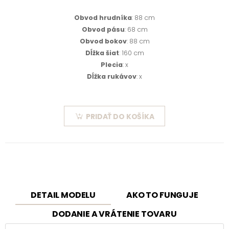
Obvod hrudníka
: 88 cm
Obvod pásu
: 68 cm
Obvod bokov
: 88 cm
Dĺžka šiat
: 160 cm
Plecia
: x
Dĺžka rukávov
: x
PRIDAŤ DO KOŠÍKA
DETAIL MODELU
AKO TO FUNGUJE
DODANIE A VRÁTENIE TOVARU