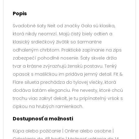
Popis
Svadobné šaty Neit od značky Gala sú klasika,
ktorá nikdy neomrzí. Majú čistý biely odtieň a
klasický srdiečkový živôtik so šarmantne
odhaleným chrbtom. Praktické zapínanie na zips
zabezpečí pohodlné nosenie. Šaty skvele držia
tvar a krásne zvýrazňujú ženskú postavu. Tenký
opasok s mašličkou im pridáva jemný detail. Fit &
Flare silueta prechádza do tylovej vlečky, ktorá
dodáva šatám eleganciu. Pre nevesty, ktoré chcú
trochu viac zakryť dekolt, je tu pripínateľný vršok s
čipkou na hrubých ramienkach.
Dostupnosť a možnosti
Kúpa alebo požičanie | Online alebo osobne |