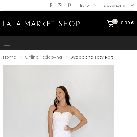
Euro
slovenčina
0
0,00
€
Mobile menu
Home
Online Požičovňa
Svadobné šaty Neit