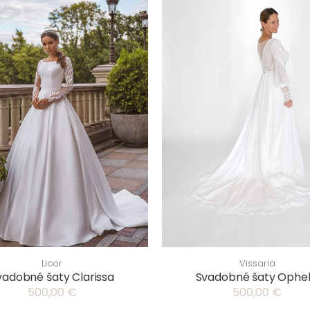
Licor
Vissaria
vadobné šaty Clarissa
Svadobné šaty Ophel
500,00 €
500,00 €