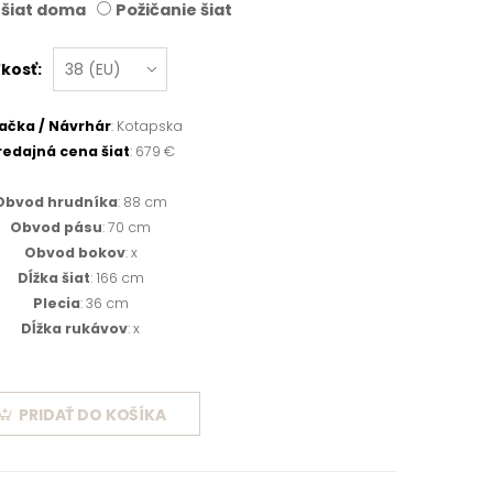
 šiat doma
Požičanie šiat
kosť:
ačka / Návrhár
: Kotapska
redajná cena šiat
: 679 €
Obvod hrudníka
: 88 cm
Obvod pásu
: 70 cm
Obvod bokov
: x
Dĺžka šiat
: 166 cm
Plecia
: 36 cm
Dĺžka rukávov
: x
PRIDAŤ DO KOŠÍKA