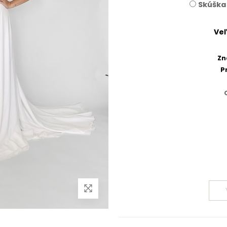
Skúška
Veľ
Zn
P