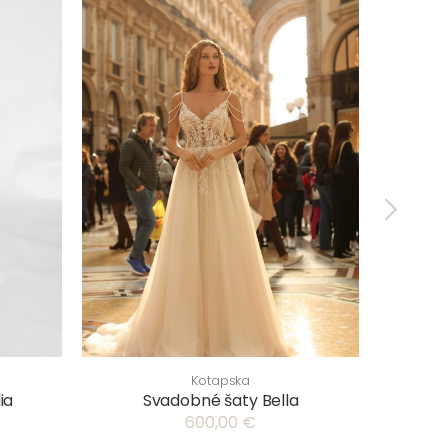
Kotapska
ia
Svadobné šaty Bella
Svadob
600,00 €