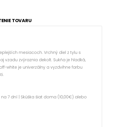
TENIE TOVARU
lejších mesiacoch. Vrchný diel z tylu s
 vzadu zvýraznia dekolt. Sukňa je hladká,
-white je univerzálny a vyzdvihne farbu
i.
 na 7 dní | Skúška šiat doma (10,00€) alebo