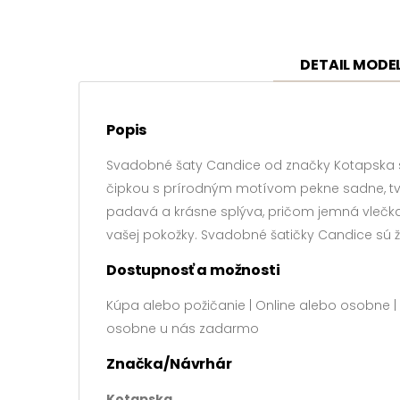
DETAIL MODE
Popis
Svadobné šaty Candice od značky Kotapska sú
čipkou s prírodným motívom pekne sadne, tvar
padavá a krásne splýva, pričom jemná vlečka 
vašej pokožky. Svadobné šatičky Candice sú ž
Dostupnosť a možnosti
Kúpa alebo požičanie | Online alebo osobne | 
osobne u nás zadarmo
Značka/Návrhár
Kotapska