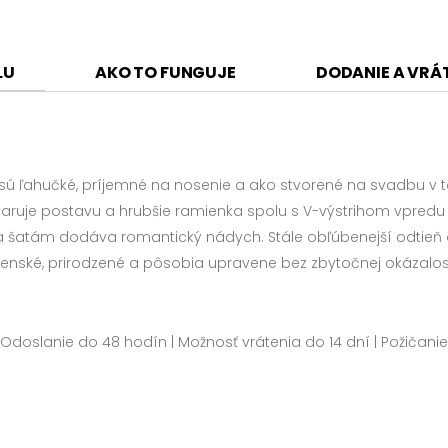
LU
AKO TO FUNGUJE
DODANIE A VRÁ
 ľahučké, príjemné na nosenie a ako stvorené na svadbu v tep
uje postavu a hrubšie ramienka spolu s V-výstrihom vpredu aj
šatám dodáva romantický nádych. Stále obľúbenejší odtieň off
enské, prirodzené a pôsobia upravene bez zbytočnej okázalost
Odoslanie do 48 hodín | Možnosť vrátenia do 14 dní | Požičanie