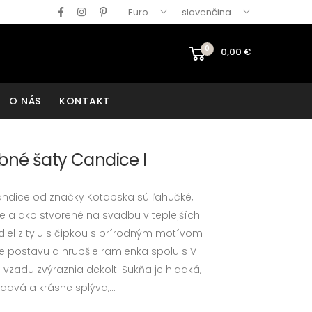
Euro
slovenčina
0
0,00
€
O NÁS
KONTAKT
né šaty Candice I
ndice od značky Kotapska sú ľahučké,
e a ako stvorené na svadbu v teplejších
iel z tylu s čipkou s prírodným motívom
e postavu a hrubšie ramienka spolu s V-
 vzadu zvýraznia dekolt. Sukňa je hladká,
davá a krásne splýva,...