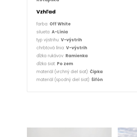
Vzhľad
farba:
Off White
silueta:
A-Línia
typ výstrihu:
V-výstrih
chrbtová línia:
V-výstrih
dĺžka rukávov:
Ramienka
dĺžka šiat:
Po zem
materiál (vrchný diel šiat):
Čipka
materiál (spodný diel šiat):
Šifón