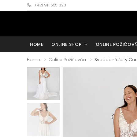
+421 911 555 323
HOME
ONLINE SHOP
ONLINE POŽIČOV
Home
Online Požičovňa
Svadobné šaty Can