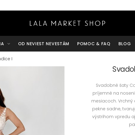
ŇA
OD NEVIEST NEVESTÁM
POMOC & FAQ
BLOG
dice I
Svadob
Svadobné šaty Ca
príjemné na noseni
mesiacoch. Vrchný d
pekne sadne, tvaruj
výstrihom vpredu aj
pa