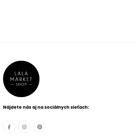
FILTROVAŤ
PRODUKTY
cena
0 €
-
5000 €
FILTROVAŤ
PRODUKTY
Nájdete nás aj na sociálnych sieťach:
silueta
typ
výstrihu