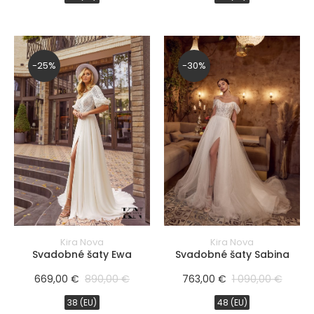
Rose
Cappuccino
Champagne
-25%
-30%
Iná
Púdrová
Off White
Pink Blush
Mocha
FILTROVAŤ
PRODUKTY
značka/návrhár
Kira Nova
Kira Nova
Svadobné šaty Ewa
Svadobné šaty Sabina
669,00 €
890,00 €
763,00 €
1 090,00 €
38 (EU)
48 (EU)