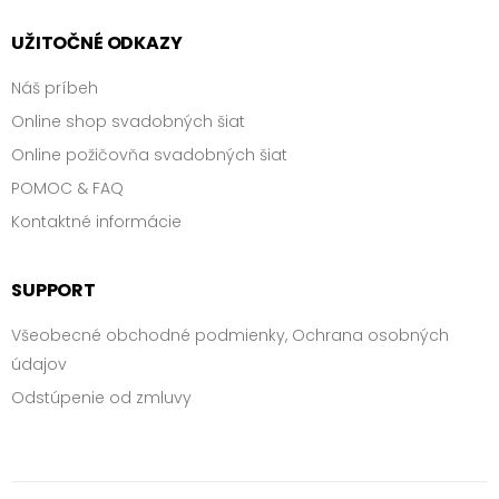
UŽITOČNÉ ODKAZY
chrbtová
línia
Náš príbeh
Online shop svadobných šiat
dĺžka
Online požičovňa svadobných šiat
rukávu
POMOC & FAQ
Kontaktné informácie
dĺžka
šiat
SUPPORT
materiál
(vrchný
Všeobecné obchodné podmienky, Ochrana osobných
diel
údajov
šiat)
Odstúpenie od zmluvy
materiál
(spodný
diel