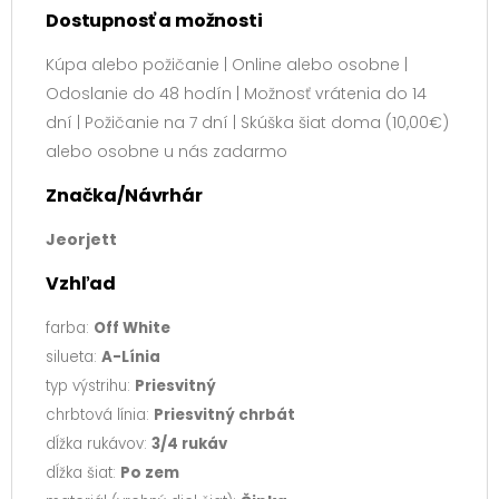
Dostupnosť a možnosti
Kúpa alebo požičanie | Online alebo osobne |
Odoslanie do 48 hodín | Možnosť vrátenia do 14
dní | Požičanie na 7 dní | Skúška šiat doma (10,00€)
alebo osobne u nás zadarmo
Značka/Návrhár
Jeorjett
Vzhľad
farba:
Off White
silueta:
A-Línia
typ výstrihu:
Priesvitný
chrbtová línia:
Priesvitný chrbát
dĺžka rukávov:
3/4 rukáv
dĺžka šiat:
Po zem