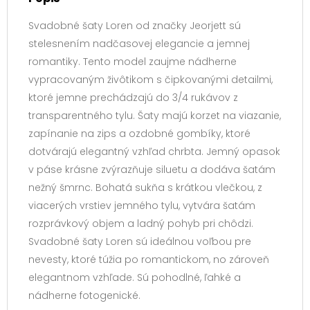
Svadobné šaty Loren od značky Jeorjett sú
stelesnením nadčasovej elegancie a jemnej
romantiky. Tento model zaujme nádherne
vypracovaným živôtikom s čipkovanými detailmi,
ktoré jemne prechádzajú do 3/4 rukávov z
transparentného tylu. Šaty majú korzet na viazanie,
zapínanie na zips a ozdobné gombíky, ktoré
dotvárajú elegantný vzhľad chrbta. Jemný opasok
v páse krásne zvýrazňuje siluetu a dodáva šatám
nežný šmrnc. Bohatá sukňa s krátkou vlečkou, z
viacerých vrstiev jemného tylu, vytvára šatám
rozprávkový objem a ladný pohyb pri chôdzi.
Svadobné šaty Loren sú ideálnou voľbou pre
nevesty, ktoré túžia po romantickom, no zároveň
elegantnom vzhľade. Sú pohodlné, ľahké a
nádherne fotogenické.