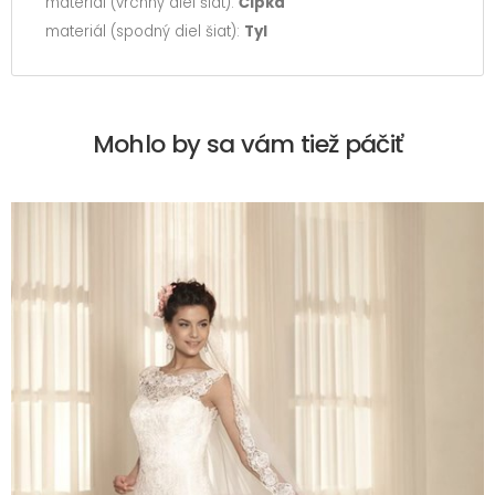
materiál (vrchný diel šiat):
Čipka
materiál (spodný diel šiat):
Tyl
Mohlo by sa vám tiež páčiť