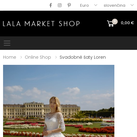
Euro
slovenčina
0
0,00
€
Mobile menu
Home
Online Shop
Svadobné šaty Loren