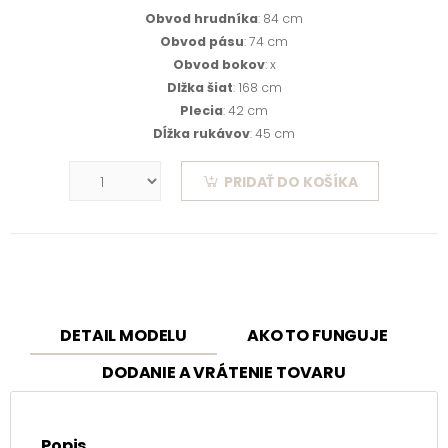
Obvod hrudníka
: 84 cm
Obvod pásu
: 74 cm
Obvod bokov
: x
Dlžka šiat
: 168 cm
Plecia
: 42 cm
Dĺžka rukávov
: 45 cm
PRIDAŤ DO KOŠÍKA
DETAIL MODELU
AKO TO FUNGUJE
DODANIE A VRÁTENIE TOVARU
Popis