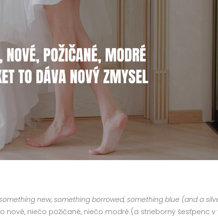
 something new, something borrowed, something blue (and a silv
ečo nové, niečo požičané, niečo modré (a strieborný šesťpenc 