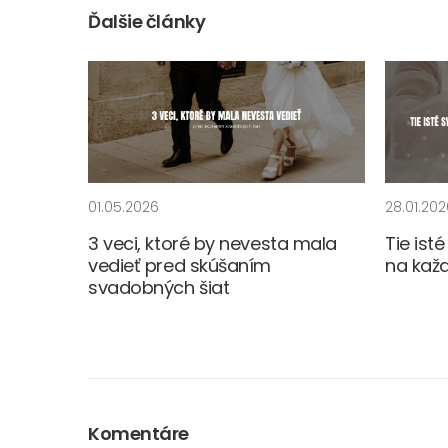
Ďalšie články
01.05.2026
28.01.202
3 veci, ktoré by nevesta mala
Tie ist
vedieť pred skúšaním
na každ
svadobných šiat
Komentáre