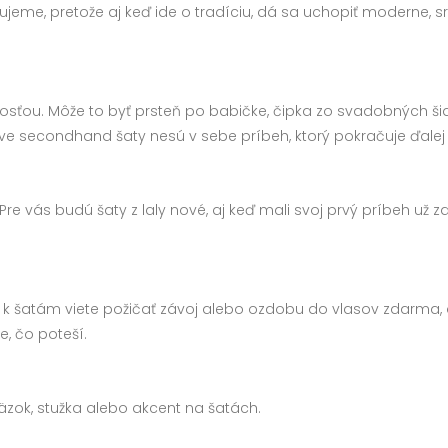
ilujeme, pretože aj keď ide o tradíciu, dá sa uchopiť moderne,
nulosťou. Môže to byť prsteň po babičke, čipka zo svadobných 
ráve secondhand šaty nesú v sebe príbeh, ktorý pokračuje ďalej
Pre vás budú šaty z laly nové, aj keď mali svoj prvý príbeh už z
si k šatám viete požičať závoj alebo ozdobu do vlasov zdarma,
e, čo poteší.
väzok, stužka alebo akcent na šatách.