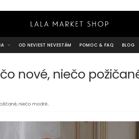
ŇA
OD NEVIEST NEVESTÁM
POMOC & FAQ
BLOG
ečo nové, niečo požičan
požičané, niečo modré..