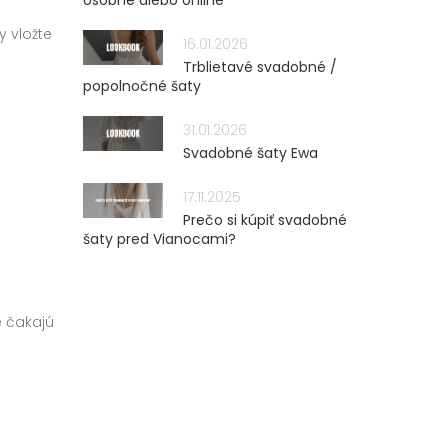
osobne alebo online
y vložte
16.01.2026
Trblietavé svadobné /
popolnočné šaty
31.01.2026
Svadobné šaty Ewa
17.11.2025
Prečo si kúpiť svadobné
šaty pred Vianocami?
é čakajú