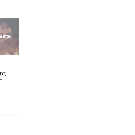
25.09.2024
am,
Nevesta, mama a svadobné
m
šaty: Dobrodružstvo plné
emócií!