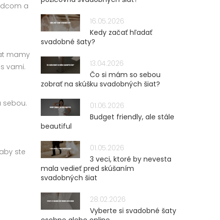
 srdcom a
16.05.2026
Kedy začať hľadať
svadobné šaty?
šiat mamy
13.04.2026
 s vami.
Čo si mám so sebou
zobrať na skúšku svadobných šiat?
a sebou.
01.06.2026
Budget friendly, ale stále
beautiful
01.05.2026
 aby ste
3 veci, ktoré by nevesta
mala vedieť pred skúšaním
svadobných šiat
28.02.2026
Vyberte si svadobné šaty