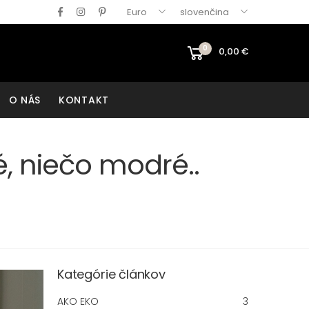
Euro
slovenčina
0
0,00
€
O NÁS
KONTAKT
é, niečo modré..
Kategórie článkov
AKO EKO
3