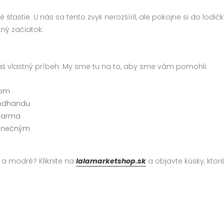
šťastie. U nás sa tento zvyk nerozšíril, ale pokojne si do lodičk
ný začiatok.
áš vlastný príbeh. My sme tu na to, aby sme vám pomohli:
hom
ondhandu
zdarma
edinečným
 a modré? Kliknite na
lalamarketshop.sk
a objavte kúsky, ktor