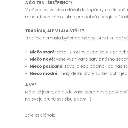
A ČO TEN "ŠESŤPENC"?
V pôvodnej verzii sa dával do topánky pre finančné 
mincu. Nech vám cinkne pre dobrú energiu a šťast
TRADÍCIA, ALE V LALA ŠTÝLE?
Tradície nemusia byť staromódne. Stačí im dať v
Niečo staré:
detail z rodiny alebo šaty s príbe
Niečo nové:
vaše vysnívané šaty z nášho sec
Niečo požičané:
závoj alebo doplnok od nás 
Niečo modré:
malý detail, ktorý spraví outfit j
A VY?
Máte už jasno, čo bude vaše staré, nové, požičané
na svoju druhú svadbu s vami :)
Zdieľať článok: