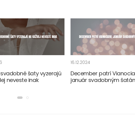
6
16.12.2024
é svadobné šaty vyzerajú
December patrí Vianoci
ej neveste inak
január svadobným šatá