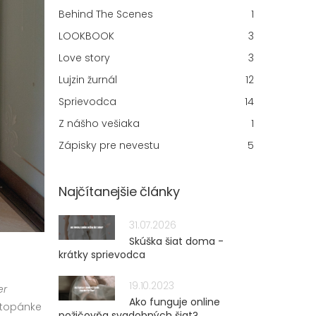
Behind The Scenes
1
LOOKBOOK
3
Love story
3
Lujzin žurnál
12
Sprievodca
14
Z nášho vešiaka
1
Zápisky pre nevestu
5
Najčítanejšie články
31.07.2026
Skúška šiat doma -
krátky sprievodca
19.10.2023
er
Ako funguje online
v topánke
požičovňa svadobných šiat?