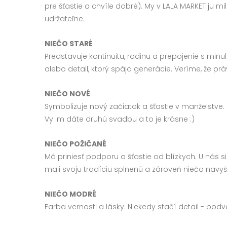
pre šťastie a chvíle dobré). My v LALA MARKET ju m
udržateľne.
NIEČO STARÉ
Predstavuje kontinuitu, rodinu a prepojenie s mi
alebo detail, ktorý spája generácie. Veríme, že p
NIEČO NOVÉ
Symbolizuje nový začiatok a šťastie v manželstve. 
Vy im dáte druhú svadbu a to je krásne :)
NIEČO POŽIČANÉ
Má priniesť podporu a šťastie od blízkych. U nás 
mali svoju tradíciu splnenú a zároveň niečo navyš
NIEČO MODRÉ
Farba vernosti a lásky. Niekedy stačí detail - pod