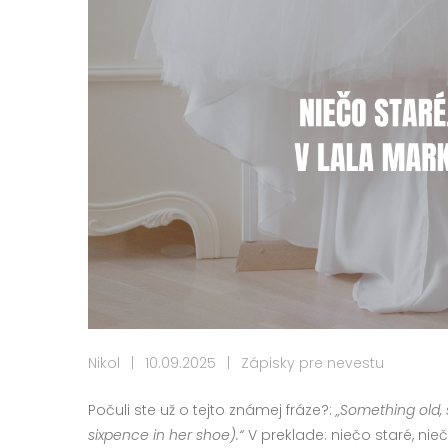
Nikol
|
10.09.2025
|
Zápisky pre nevestu
Počuli ste už o tejto známej fráze?:
„Something old,
sixpence in her shoe).“
V preklade: niečo staré, ni