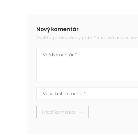
Nový komentár
Vyplňte, prosím, všetky polia. E-mailová adresa sa
Váš komentár
Vaše krstné meno
Pridať komentár