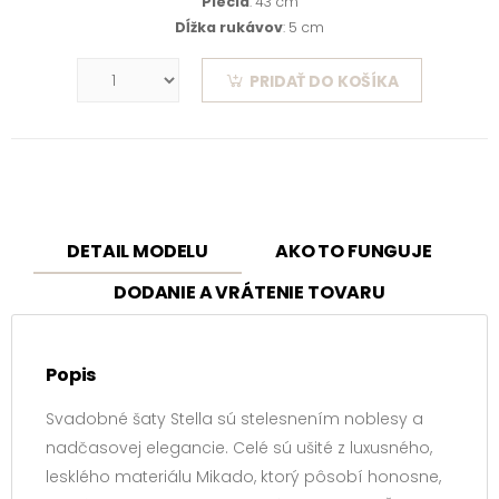
Plecia
: 43 cm
Dĺžka rukávov
: 5 cm
PRIDAŤ DO KOŠÍKA
DETAIL MODELU
AKO TO FUNGUJE
DODANIE A VRÁTENIE TOVARU
Popis
Svadobné šaty Stella sú stelesnením noblesy a
nadčasovej elegancie. Celé sú ušité z luxusného,
lesklého materiálu Mikado, ktorý pôsobí honosne,