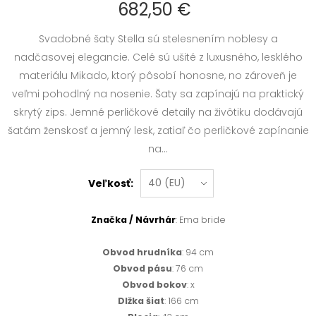
682,50 €
Svadobné šaty Stella sú stelesnením noblesy a
nadčasovej elegancie. Celé sú ušité z luxusného, lesklého
materiálu Mikado, ktorý pôsobí honosne, no zároveň je
veľmi pohodlný na nosenie. Šaty sa zapínajú na praktický
skrytý zips. Jemné perličkové detaily na živôtiku dodávajú
šatám ženskosť a jemný lesk, zatiaľ čo perličkové zapínanie
na...
Veľkosť:
Značka / Návrhár
: Ema bride
Obvod hrudníka
: 94 cm
Obvod pásu
: 76 cm
Obvod bokov
: x
Dlžka šiat
: 166 cm