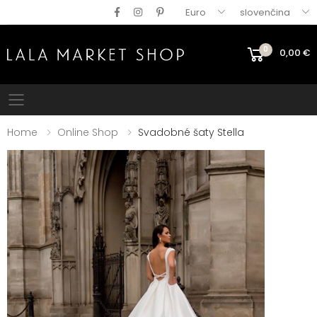
Euro
slovenčina
0
0,00
€
Mobile menu
Home
Online Shop
Svadobné šaty Stella