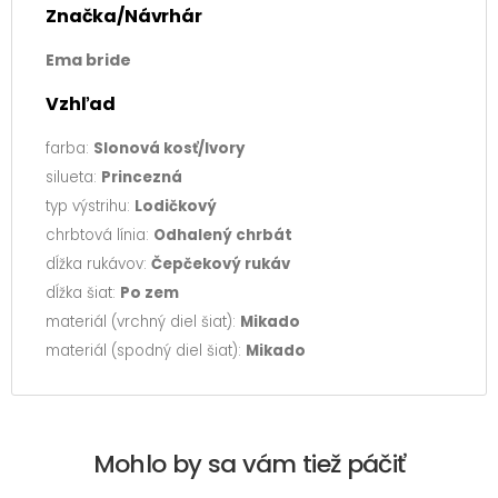
Značka/Návrhár
Ema bride
Vzhľad
farba:
Slonová kosť/Ivory
silueta:
Princezná
typ výstrihu:
Lodičkový
chrbtová línia:
Odhalený chrbát
dĺžka rukávov:
Čepčekový rukáv
dĺžka šiat:
Po zem
materiál (vrchný diel šiat):
Mikado
materiál (spodný diel šiat):
Mikado
Mohlo by sa vám tiež páčiť