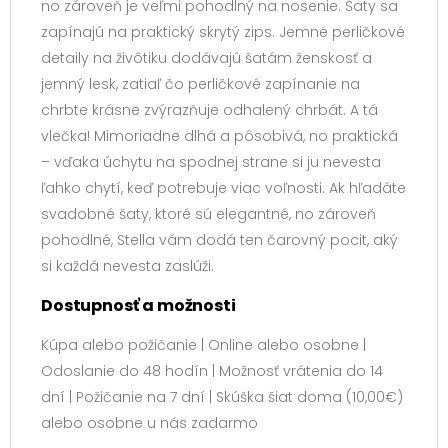
no zároveň je veľmi pohodlný na nosenie. Šaty sa
zapínajú na praktický skrytý zips. Jemné perličkové
detaily na živôtiku dodávajú šatám ženskosť a
jemný lesk, zatiaľ čo perličkové zapínanie na
chrbte krásne zvýrazňuje odhalený chrbát. A tá
vlečka! Mimoriadne dlhá a pôsobivá, no praktická
– vďaka úchytu na spodnej strane si ju nevesta
ľahko chytí, keď potrebuje viac voľnosti. Ak hľadáte
svadobné šaty, ktoré sú elegantné, no zároveň
pohodlné, Stella vám dodá ten čarovný pocit, aký
si každá nevesta zaslúži.
Dostupnosť a možnosti
Kúpa alebo požičanie | Online alebo osobne |
Odoslanie do 48 hodín | Možnosť vrátenia do 14
dní | Požičanie na 7 dní | Skúška šiat doma (10,00€)
alebo osobne u nás zadarmo