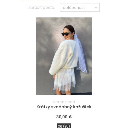
Zoradiť podľa:
32
48
(EU)
(EU)
34
50
(EU)
(EU)
36
52
(EU)
(EU)
38
54
(EU)
(EU)
40
56
(EU)
(EU)
42
58
(EU)
(EU)
Derek Heart
44
60
Krátky svadobný kožuštek
(EU)
(EU)
30,00 €
46
62
(EU)
(EU)
36 (EU)