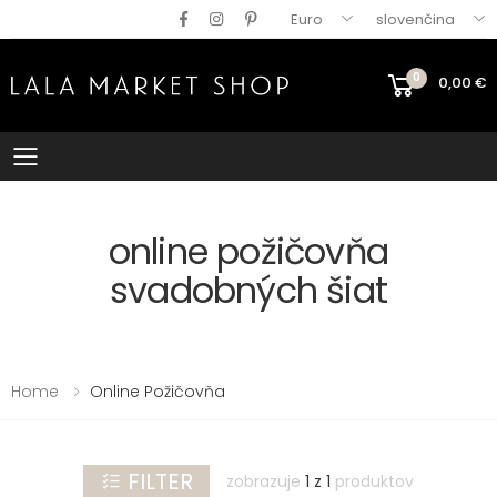
Euro
slovenčina
0
0,00
€
ZRUŠIŤ
FILTRE:
FILTRE
Mobile menu
Dátum
požičania
online požičovňa
svadobných šiat
Home
Online Požičovňa
FILTROVAŤ
PRODUKTY
FILTER
zobrazuje
1 z 1
produktov
veľkosť