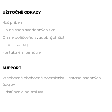
Pink Blush
Mocha
UŽITOČNÉ ODKAZY
FILTROVAŤ
Náš príbeh
PRODUKTY
Online shop svadobných šiat
značka/návrhár
Online požičovňa svadobných šiat
POMOC & FAQ
Kontaktné informácie
FILTROVAŤ
SUPPORT
PRODUKTY
Všeobecné obchodné podmienky, Ochrana osobných
cena
údajov
Odstúpenie od zmluvy
0 €
-
2000 €