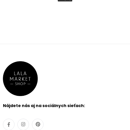
FILTROVAŤ
PRODUKTY
farba
Biela
Slonová kosť/Ivory
Smotanová/Krémová
Červená
Rose
Cappuccino
Champagne
Iná
Nájdete nás aj na sociálnych sieťach:
Púdrová
Off White