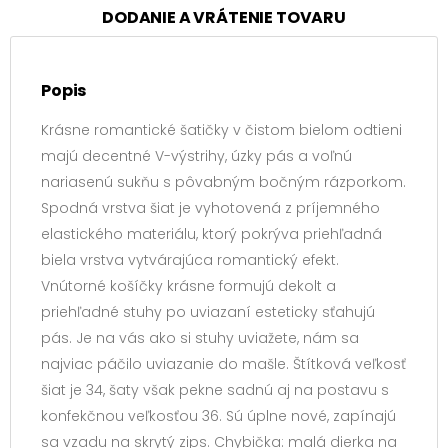
DODANIE A VRÁTENIE TOVARU
Popis
Krásne romantické šatičky v čistom bielom odtieni
majú decentné V-výstrihy, úzky pás a voľnú
nariasenú sukňu s pôvabným bočným rázporkom.
Spodná vrstva šiat je vyhotovená z príjemného
elastického materiálu, ktorý pokrýva priehľadná
biela vrstva vytvárajúca romantický efekt.
Vnútorné košíčky krásne formujú dekolt a
priehľadné stuhy po uviazaní esteticky sťahujú
pás. Je na vás ako si stuhy uviažete, nám sa
najviac páčilo uviazanie do mašle. Štítková veľkosť
šiat je 34, šaty však pekne sadnú aj na postavu s
konfekčnou veľkosťou 36. Sú úplne nové, zapínajú
sa vzadu na skrytý zips. Chybička: malá dierka na