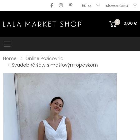
Euro
slovenčina
0
0,00
€
Mobile menu
Home
Online Požičovňa
Svadobné šaty s mašľovým opaskom