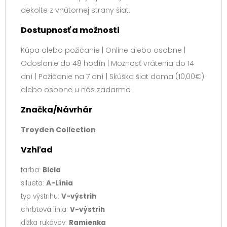
dekolte z vnútornej strany šiat.
Dostupnosť a možnosti
Kúpa alebo požičanie | Online alebo osobne |
Odoslanie do 48 hodín | Možnosť vrátenia do 14
dní | Požičanie na 7 dní | Skúška šiat doma (10,00€)
alebo osobne u nás zadarmo
Značka/Návrhár
Troyden Collection
Vzhľad
farba:
Biela
silueta:
A-Línia
typ výstrihu:
V-výstrih
chrbtová línia:
V-výstrih
dĺžka rukávov:
Ramienka