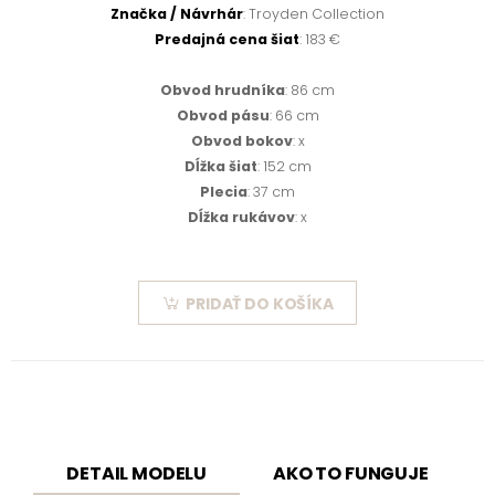
Značka / Návrhár
: Troyden Collection
Predajná cena šiat
: 183 €
Obvod hrudníka
: 86 cm
Obvod pásu
: 66 cm
Obvod bokov
: x
Dĺžka šiat
: 152 cm
Plecia
: 37 cm
Dĺžka rukávov
: x
PRIDAŤ DO KOŠÍKA
DETAIL MODELU
AKO TO FUNGUJE