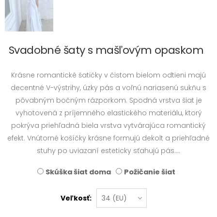
Svadobné šaty s mašľovým opaskom
Krásne romantické šatičky v čistom bielom odtieni majú
decentné V-výstrihy, úzky pás a voľnú nariasenú sukňu s
pôvabným bočným rázporkom. Spodná vrstva šiat je
vyhotovená z príjemného elastického materiálu, ktorý
pokrýva priehľadná biela vrstva vytvárajúca romantický
efekt. Vnútorné košíčky krásne formujú dekolt a priehľadné
stuhy po uviazaní esteticky sťahujú pás....
Skúška šiat doma
Požičanie šiat
Veľkosť: