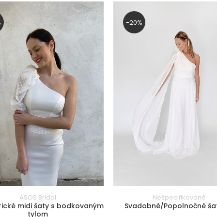
%
-20%
ASOS Bridal
Nešpecifikované
ické midi šaty s bodkovaným
Svadobné/Popolnočné šat
tylom