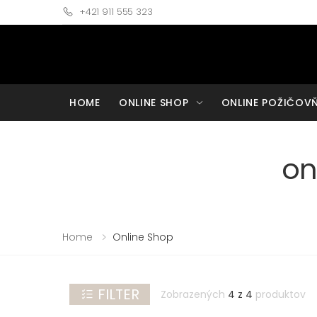
+421 911 555 323
ZRUŠIŤ
FILTRE:
FILTRE
HOME
ONLINE SHOP
ONLINE POŽIČOV
veľkosť
32
48
on
(EU)
(EU)
34
50
(EU)
(EU)
36
52
Home
Online Shop
(EU)
(EU)
38
54
(EU)
(EU)
FILTER
Zobrazených
4 z 4
produktov
40
56