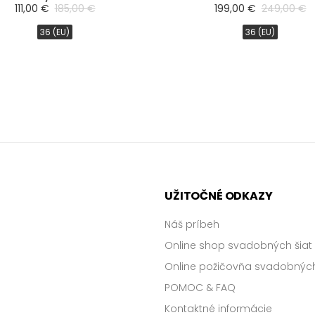
111,00 €
185,00 €
199,00 €
249,00 €
36 (EU)
36 (EU)
UŽITOČNÉ ODKAZY
Náš príbeh
Online shop svadobných šiat
Online požičovňa svadobných
POMOC & FAQ
Kontaktné informácie