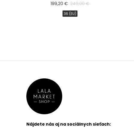
199,20 €
249,00 €
Rose
Cappuccino
36 (EU)
Champagne
Iná
Púdrová
Off White
Pink Blush
Mocha
FILTROVAŤ
PRODUKTY
značka/návrhár
Nájdete nás aj na sociálnych sieťach: