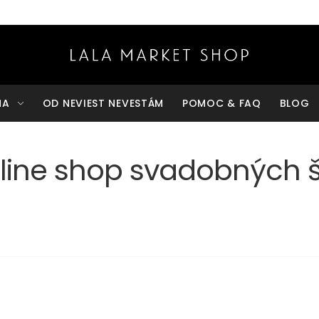
ŇA
OD NEVIEST NEVESTÁM
POMOC & FAQ
BLOG
line shop svadobných š