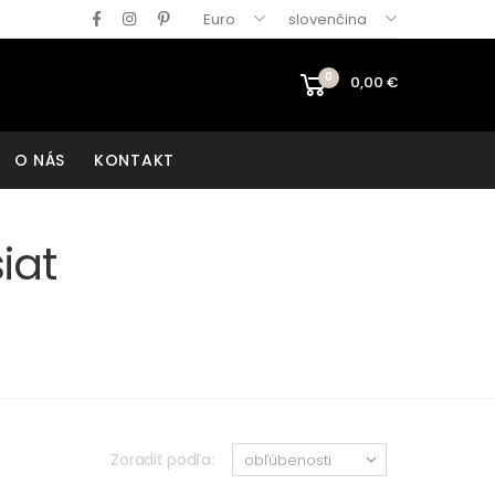
Euro
slovenčina
0
0,00
€
O NÁS
KONTAKT
iat
Zoradiť podľa: