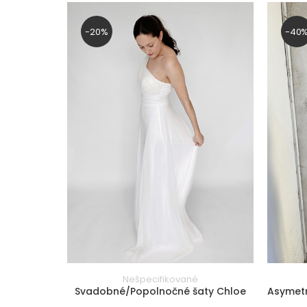
(EU)
(EU)
42
58
-20%
-40
(EU)
(EU)
44
60
(EU)
(EU)
46
62
(EU)
(EU)
FILTROVAŤ
PRODUKTY
farba
Biela
Slonová kosť/Ivory
Smotanová/Krémová
Nešpecifikované
Svadobné/Popolnočné šaty Chloe
Asymetr
Červená