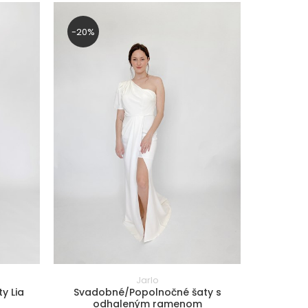
-20%
Jarlo
y Lia
Svadobné/Popolnočné šaty s
odhaleným ramenom