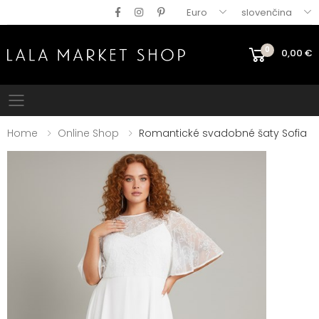
Euro
slovenčina
0
0,00
€
Mobile menu
Home
Online Shop
Romantické svadobné šaty Sofia