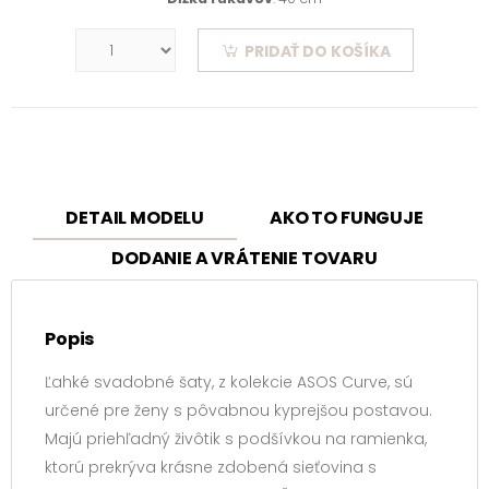
PRIDAŤ DO KOŠÍKA
DETAIL MODELU
AKO TO FUNGUJE
DODANIE A VRÁTENIE TOVARU
Popis
Ľahké svadobné šaty, z kolekcie ASOS Curve, sú
určené pre ženy s pôvabnou kyprejšou postavou.
Majú priehľadný živôtik s podšívkou na ramienka,
ktorú prekrýva krásne zdobená sieťovina s