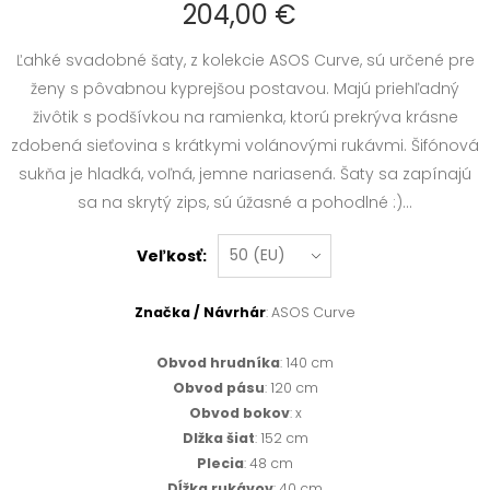
204,00 €
Ľahké svadobné šaty, z kolekcie ASOS Curve, sú určené pre
ženy s pôvabnou kyprejšou postavou. Majú priehľadný
živôtik s podšívkou na ramienka, ktorú prekrýva krásne
zdobená sieťovina s krátkymi volánovými rukávmi. Šifónová
sukňa je hladká, voľná, jemne nariasená. Šaty sa zapínajú
sa na skrytý zips, sú úžasné a pohodlné :)...
Veľkosť:
Značka / Návrhár
: ASOS Curve
Obvod hrudníka
: 140 cm
Obvod pásu
: 120 cm
Obvod bokov
: x
Dlžka šiat
: 152 cm
Plecia
: 48 cm
Dĺžka rukávov
: 40 cm