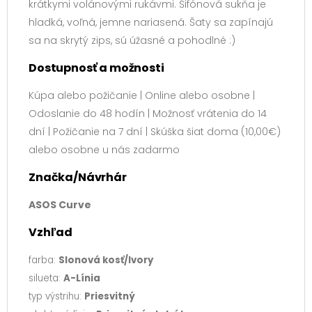
krátkymi volánovými rukávmi. Šifónová sukňa je
hladká, voľná, jemne nariasená. Šaty sa zapínajú
sa na skrytý zips, sú úžasné a pohodlné :)
Dostupnosť a možnosti
Kúpa alebo požičanie | Online alebo osobne |
Odoslanie do 48 hodín | Možnosť vrátenia do 14
dní | Požičanie na 7 dní | Skúška šiat doma (10,00€)
alebo osobne u nás zadarmo
Značka/Návrhár
ASOS Curve
Vzhľad
farba:
Slonová kosť/Ivory
silueta:
A-Línia
typ výstrihu:
Priesvitný