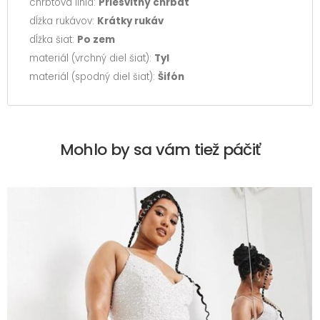
chrbtová línia:
Priesvitný chrbát
dĺžka rukávov:
Krátky rukáv
dĺžka šiat:
Po zem
materiál (vrchný diel šiat):
Tyl
materiál (spodný diel šiat):
Šifón
Mohlo by sa vám tiež páčiť